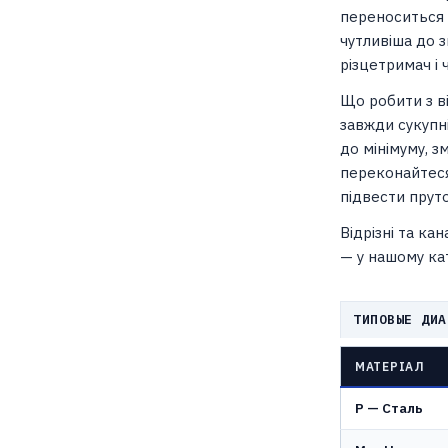
переноситься 
чутливіша до 
різцетримач і 
Що робити з віб
завжди сукупніс
до мінімуму, з
переконайтеся
підвести пруто
Відрізні та к
— у нашому кат
ТИПОВЫЕ ДИА
МАТЕРІАЛ
P — Сталь