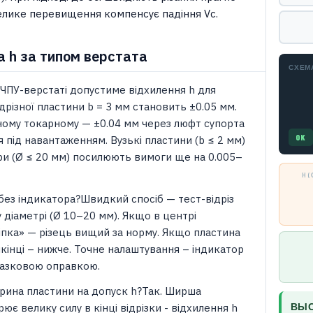
елике перевищення компенсує падіння Vc.
а h за типом верстата
СХЕМ
ЧПУ-верстаті допустиме відхилення h для
дрізної пластини b = 3 мм становить ±0.05 мм.
ному токарному — ±0.04 мм через люфт супорта
OK
я під навантаженням. Вузькі пластини (b ≤ 2 мм)
три (Ø ≤ 20 мм) посилюють вимоги ще на 0.005–
H 
 без індикатора?Швидкий спосіб — тест-відріз
 діаметрі (Ø 10–20 мм). Якщо в центрі
іпка» — різець вищий за норму. Якщо пластина
кінці – нижче. Точне налаштування – індикатор
зразковою оправкою.
рина пластини на допуск h?Так. Ширша
ВЫС
ює велику силу в кінці відрізки - відхилення h