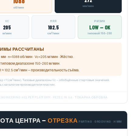
1088
272
мм/мин
об/мин
VC
MRR
РИЗИК
205
102.5
LOW — OK
м/мин
см³/мин
типовой 150–260
ИМЫ РАССЧИТАНЫ
 мм · n=1088 об/мин · Vc=205 м/мин · Жёстко.
в типовом диапазоне 150–260 м/мин.
 ≈ 102.5 см³/мин — производительность съёма.
× ap × f (см³/мин). Типовые диапазоны Vc — обобщённые стартовые значения;
ь с каталогом производителя пластин.
ENGINEERING HELPER PLATFORM · REZEC.IN.UA · ТОКАРНА ОБРОБКА
ОТА ЦЕНТРА —
ОТРЕЗКА
PARTING · GROOVING · H ММ