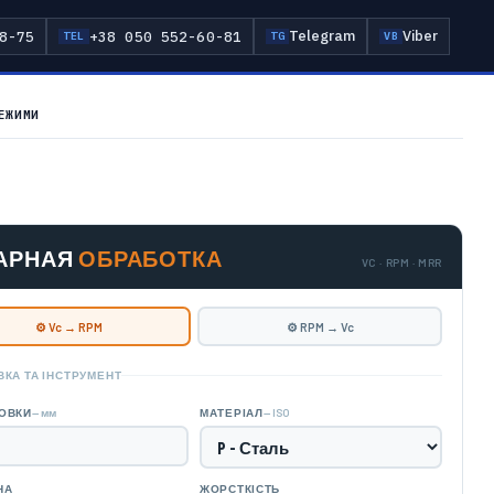
Telegram
Viber
8-75
+38 050 552-60-81
TEL
TG
VB
ЕЖИМИ
АРНАЯ
ОБРАБОТКА
VC · RPM · MRR
⚙ Vc → RPM
⚙ RPM → Vc
КА ТА ІНСТРУМЕНТ
— мм
— ISO
ТОВКИ
МАТЕРІАЛ
НА
ЖОРСТКІСТЬ