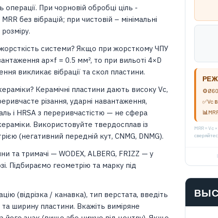
 операції. При чорновій обробці ціль -
RR без вібрацій; при чистовій – мінімальні
 розміру.
жорсткість системи? Якщо при жорсткому ЧПУ
антаження ap×f = 0.5 мм², то при вильоті 4×D
ння викликає вібрації та скол пластини.
РЕЖ
кераміки? Керамічні пластини дають високу Vc,
⚙
Ø60
реривчасте різання, ударні навантаження,
✅
Vc 
аль і HRSA з переривчастістю — не сфера
📊
MRR
кераміки. Використовуйте твердосплав із
MRR = Vc 
рією (негативний передній кут, CNMG, DNMG).
сверяйтес
ини та тримачі — WODEX, ALBERG, FRIZZ — у
зі. Підбираємо геометрію та марку під
ВЫС
цію (відрізка / канавка), тип верстата, введіть
і та ширину пластини. Вкажіть виміряне
а його знак (вище або нижче від центру). Якщо