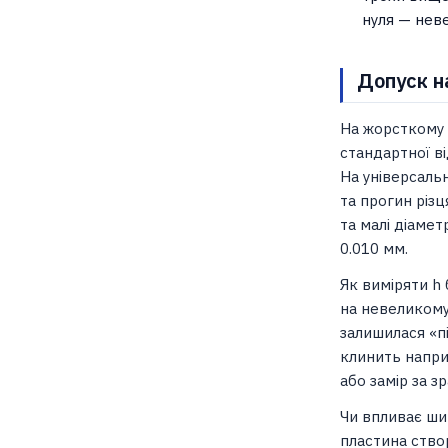
нуля — нев
Допуск н
На жорсткому 
стандартної ві
На універсаль
та прогин різц
та малі діаме
0.010 мм.
Як виміряти h
на невеликому
залишилася «п
клинить напри
або замір за 
Чи впливає ши
пластина створ