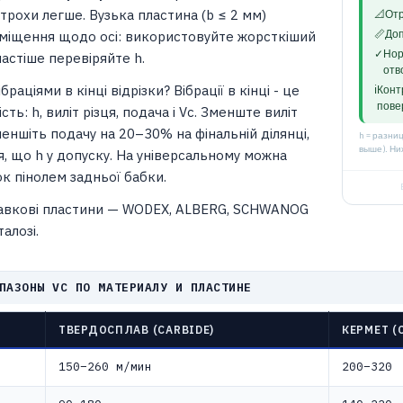
трохи легше. Вузька пластина (b ≤ 2 мм)
📐
Отр
📏
Доп
зміщення щодо осі: використовуйте жорсткіший
✓
Нор
частіше перевіряйте h.
отв
раціями в кінці відрізки? Вібрації в кінці - це
ℹ️
Конт
пове
ть: h, виліт різця, подача і Vc. Зменште виліт
меншіть подачу на 20–30% на фінальній ділянці,
h = разни
выше). Ни
, що h у допуску. На універсальному можна
к пінолем задньої бабки.
анавкові пластини — WODEX, ALBERG, SCHWANOG
алозі.
ПАЗОНЫ VC ПО МАТЕРИАЛУ И ПЛАСТИНЕ
ТВЕРДОСПЛАВ (CARBIDE)
КЕРМЕТ (
150–260 м/мин
200–320