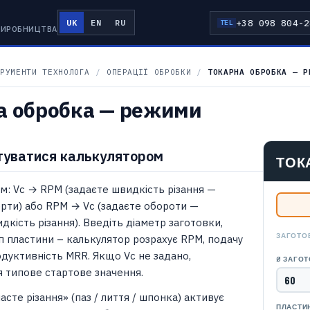
+38 098 804-2
UK
EN
RU
TEL
 ВИРОБНИЦТВА
РУМЕНТИ ТЕХНОЛОГА
/
ОПЕРАЦІЇ ОБРОБКИ
/
ТОКАРНА ОБРОБКА — Р
а обробка — режими
туватися калькулятором
ТОК
м: Vc → RPM (задаєте швидкість різання —
рти) або RPM → Vc (задаєте обороти —
кість різання). Введіть діаметр заготовки,
ЗАГОТОВ
ип пластини – калькулятор розрахує RPM, подачу
одуктивність MRR. Якщо Vc не задано,
Ø ЗАГО
я типове стартове значення.
сте різання» (паз / лиття / шпонка) активує
ПЛАСТИ