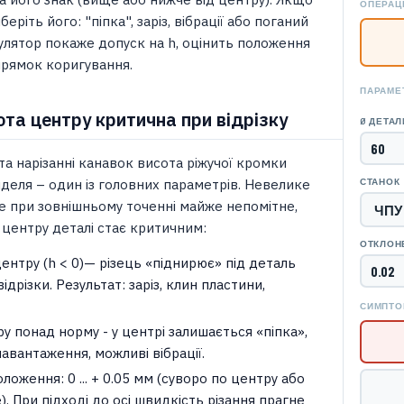
ОПЕРАЦ
еріть його: "піпка", заріз, вібрації або поганий
улятор покаже допуск на h, оцінить положення
прямок коригування.
ПАРАМЕ
ота центру критична при відрізку
Ø ДЕТАЛ
 та нарізанні канавок висота ріжучої кромки
деля – один із головних параметрів. Невелике
СТАНОК
ке при зовнішньому точенні майже непомітне,
 центру деталі стає критичним:
ОТКЛОН
ентру (h < 0)— різець «піднирює» під деталь
відрізки. Результат: заріз, клин пластини,
СИМПТО
 понад норму - у центрі залишається «піпка»,
авантаження, можливі вібрації.
ложення: 0 ... + 0.05 мм (суворо по центру або
. При підході до осі швидкість різання прагне