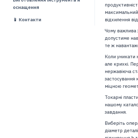
продуктивність
оснащення
максимальний M
📱 Контакти
відхилення від
Чому важлива 
допустиме нав
те ж навантаже
Коли уникати 
але крихкі. Пе
нержавіюча ст
застосування 
міцною геомет
Токарні пласт
нашому катало
завдання.
Виберіть опера
діаметр детал
відхилення h т