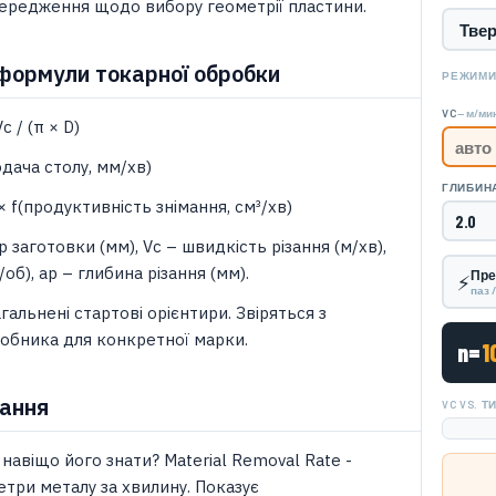
ередження щодо вибору геометрії пластини.
формули токарної обробки
РЕЖИМИ
— м/ми
VC
 / (π × D)
одача столу, мм/хв)
ГЛИБИНА
× f(продуктивність знімання, см³/хв)
р заготовки (мм), Vc – швидкість різання (м/хв),
/об), ap – глибина різання (мм).
Пре
⚡
паз 
гальнені стартові орієнтири. Звіряться з
обника для конкретної марки.
n=
1
тання
VC VS. 
навіщо його знати? Material Removal Rate -
етри металу за хвилину. Показує