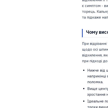
є симптом - виб
торець. Кальк
та підкаже на
Чому вис
При відрізанні
щодо осі шпин
відхилення, я
при підході до
Нижче від ц
наприкінці 
поломка.
Вище центру
зростання н
Ідеальне по
трохи вище)