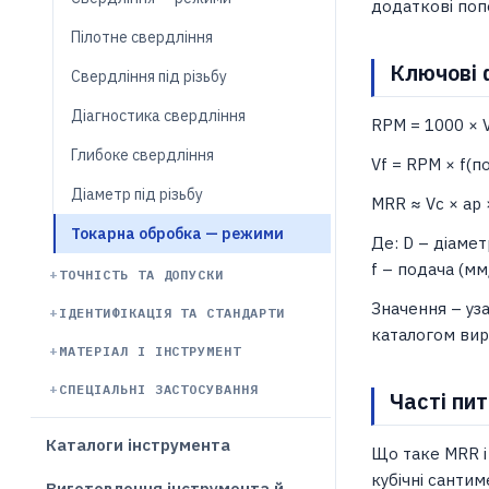
додаткові поп
Пілотне свердління
Ключові 
Свердління під різьбу
Діагностика свердління
RPM = 1000 × Vc
Глибоке свердління
Vf = RPM × f(п
Діаметр під різьбу
MRR ≈ Vc × ap 
Токарна обробка — режими
Де: D – діамет
f – подача (мм
ТОЧНІСТЬ ТА ДОПУСКИ
Значення – уза
ІДЕНТИФІКАЦІЯ ТА СТАНДАРТИ
каталогом вир
МАТЕРІАЛ І ІНСТРУМЕНТ
СПЕЦІАЛЬНІ ЗАСТОСУВАННЯ
Часті пи
Каталоги інструмента
Що таке MRR і 
кубічні сантим
Виготовлення інструмента й