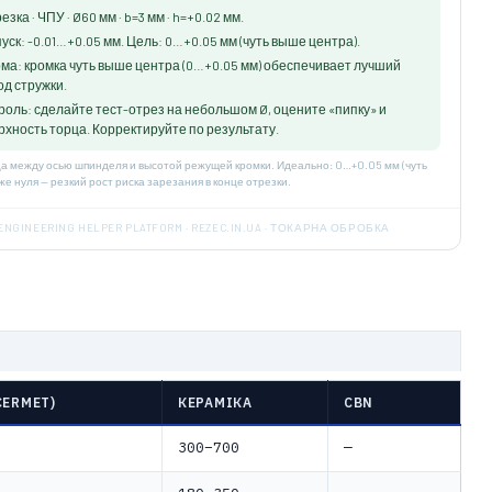
езка · ЧПУ · Ø60 мм · b=3 мм · h=+0.02 мм.
уск: -0.01…+0.05 мм. Цель: 0…+0.05 мм (чуть выше центра).
ма: кромка чуть выше центра (0…+0.05 мм) обеспечивает лучший
од стружки.
роль: сделайте тест-отрез на небольшом Ø, оцените «пипку» и
рхность торца. Корректируйте по результату.
ца между осью шпинделя и высотой режущей кромки. Идеально: 0…+0.05 мм (чуть
же нуля — резкий рост риска зарезания в конце отрезки.
ENGINEERING HELPER PLATFORM · REZEC.IN.UA · ТОКАРНА ОБРОБКА
CERMET)
КЕРАМІКА
CBN
300–700
—