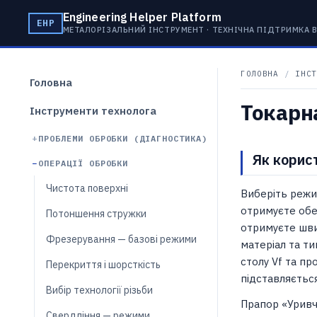
Engineering Helper Platform
EHP
МЕТАЛОРІЗАЛЬНИЙ ІНСТРУМЕНТ · ТЕХНІЧНА ПІДТРИМКА
ГОЛОВНА
/
ІНСТ
Головна
Токарн
Інструменти технолога
ПРОБЛЕМИ ОБРОБКИ (ДІАГНОСТИКА)
Як корис
ОПЕРАЦІЇ ОБРОБКИ
Чистота поверхні
Виберіть режи
отримуєте обе
Потоншення стружки
отримуєте швид
Фрезерування — базові режими
матеріал та т
столу Vf та пр
Перекриття і шорсткість
підставляєтьс
Вибір технології різьби
Прапор «Уривча
Свердління — режими