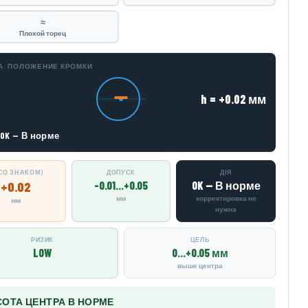
≈
Плохой торец
А: ПОЛОЖЕНИЕ КРОМКИ
h = +0.02 мм
OK — В норме
(СО ЗНАКОМ)
ДОПУСК
ДІЯ
+0.02
-0.01…+0.05
OK — В норме
мм
корректировка не
мм
нужна
РИЗИК
ЦЕЛЬ
LOW
0…+0.05 мм
выше центра
ОТА ЦЕНТРА В НОРМЕ