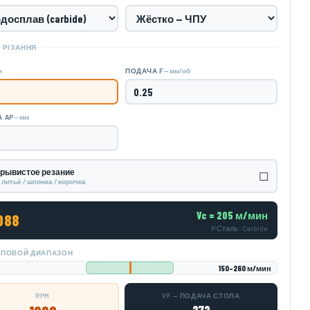
 РІЗАННЯ
н
— мм/об
ПОДАЧА F
— мм
 AP
рывистое резание
☐
/ литьё / шпонка / корочка
Vc = 205 м/мин
088
P·Сталь · Carbide
ТИПОВОЙ ДИАПАЗОН
150–260 м/мин
RPM
VF — ПОДАЧА СТОЛА