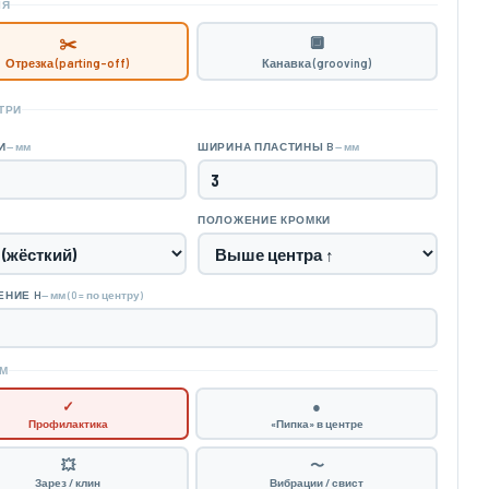
ІЯ
✂️
🔲
Отрезка (parting-off)
Канавка (grooving)
ТРИ
— мм
— мм
И
ШИРИНА ПЛАСТИНЫ B
ПОЛОЖЕНИЕ КРОМКИ
— мм (0 = по центру)
ЕНИЕ H
М
✓
●
Профилактика
«Пипка» в центре
💥
〜
Зарез / клин
Вибрации / свист