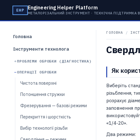
Engineering Helper Platform
EHP
МЕТАЛОРІЗАЛЬНИЙ ІНСТРУМЕНТ · ТЕХНІЧНА ПІДТРИМКА
ГОЛОВНА
/
ІНСТ
Головна
Свердлі
Інструменти технолога
ПРОБЛЕМИ ОБРОБКИ (ДІАГНОСТИКА)
Як корис
ОПЕРАЦІЇ ОБРОБКИ
Чистота поверхні
Виберіть станд
різьблення, ти
Потоншення стружки
розрахує діаме
Фрезерування — базові режими
заповнення пр
використовуйт
Перекриття і шорсткість
«1/4-20».
Вибір технології різьби
Два режими:
Свердління — режими