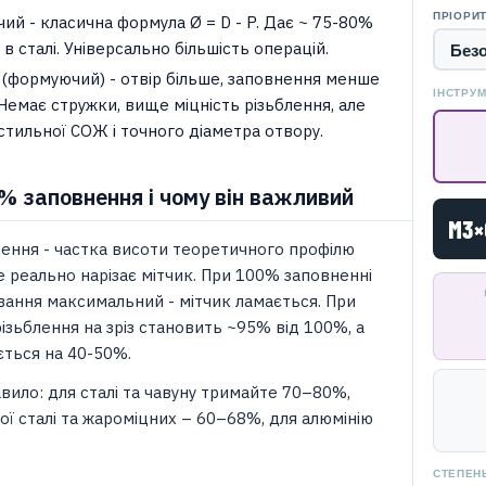
ПРІОРИ
чий - класична формула Ø = D - P. Дає ~ 75-80%
в сталі. Універсально більшість операцій.
 (формуючий) - отвір більше, заповнення менше
ІНСТРУ
Немає стружки, вище міцність різьблення, але
стильної СОЖ і точного діаметра отвору.
% заповнення і чому він важливий
M3×
нення - частка висоти теоретичного профілю
е реально нарізає мітчик. При 100% заповненні
вання максимальний - мітчик ламається. При
ізьблення на зріз становить ~95% від 100%, а
ться на 40-50%.
вило: для сталі та чавуну тримайте 70–80%,
ої сталі та жароміцних – 60–68%, для алюмінію
СТЕПЕН