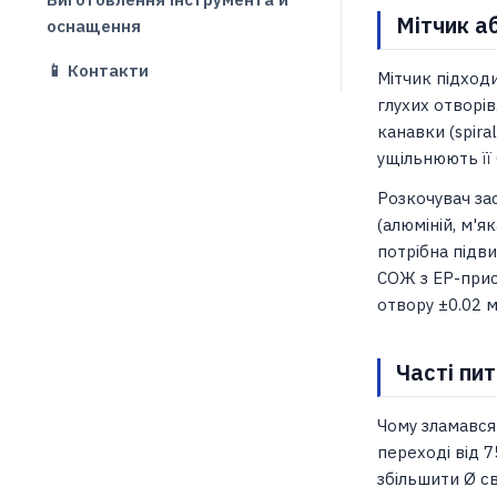
Мітчик а
оснащення
📱 Контакти
Мітчик підходи
глухих отворів
канавки (spira
ущільнюють її 
Розкочувач за
(алюміній, м'я
потрібна підв
СОЖ з EP-прис
отвору ±0.02 
Часті пи
Чому зламався
переході від 
збільшити Ø св