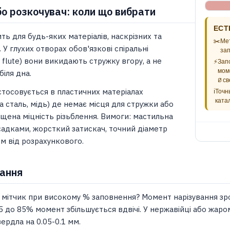
бо розкочувач: коли що вибрати
ЕСТ
ть для будь-яких матеріалів, наскрізних та
✂️
Мет
. У глухих отворах обов'язкові спіральні
зап
l flute) вони викидають стружку вгору, а не
⚡
Зап
мом
біля дна.
Ø св
стосовується в пластичних матеріалах
ℹ️
Точн
ката
ка сталь, мідь) де немає місця для стружки або
ищена міцність різьблення. Вимоги: мастильна
адками, жорсткий затискач, точний діаметр
мм від розрахункового.
тання
 мітчик при високому % заповнення? Момент нарізування зр
75 до 85% момент збільшується вдвічі. У нержавійці або жаро
ердла на 0.05-0.1 мм.