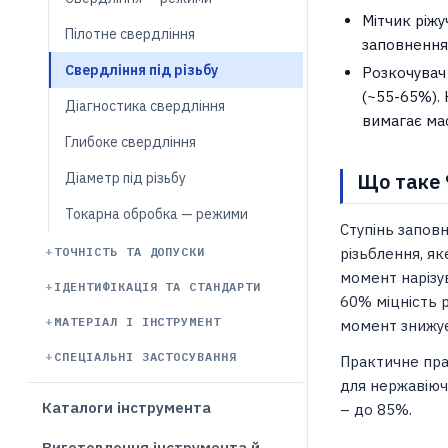
Мітчик ріжу
Пілотне свердління
заповнення 
Свердління під різьбу
Розкочувач
(~55-65%). 
Діагностика свердління
вимагає ма
Глибоке свердління
Що таке 
Діаметр під різьбу
Токарна обробка — режими
Ступінь запов
ТОЧНІСТЬ ТА ДОПУСКИ
різьблення, як
момент нарізу
ІДЕНТИФІКАЦІЯ ТА СТАНДАРТИ
60% міцність р
МАТЕРІАЛ І ІНСТРУМЕНТ
момент знижує
СПЕЦІАЛЬНІ ЗАСТОСУВАННЯ
Практичне пра
для нержавіюч
Каталоги інструмента
– до 85%.
Виготовлення інструмента й