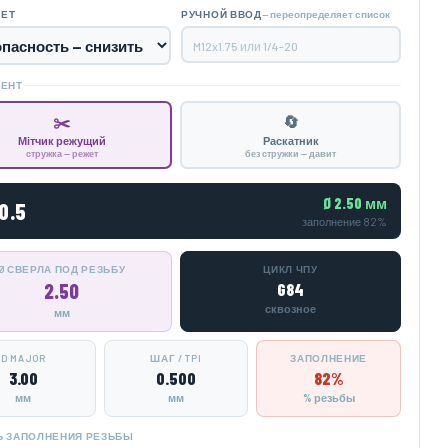
— переопределяет список
ТЕТ
РУЧНОЙ ВВОД
МЕНТ
✂️
🔄
Мітчик режущий
Раскатник
стружка — режет
без стружки — давит
Ø 2.50 мм
0.5
заполнение 82%
Ø СВЕРЛА ПОД РЕЗЬБУ
ЦИКЛ ЧПУ
2.50
G84
сквозное
мм
D MAJOR
ШАГ / TPI
ЗАПОЛНЕНИЕ
3.00
0.500
82%
мм
мм
% резьбы
Ь ЗАПОЛНЕНИЯ РЕЗЬБЫ