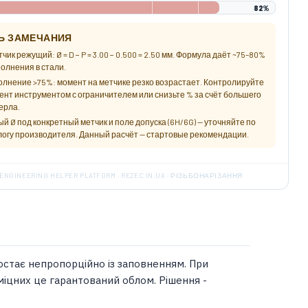
82%
Ь ЗАМЕЧАНИЯ
чик режущий: Ø = D − P = 3.00 − 0.500 = 2.50 мм. Формула даёт ~75–80%
олнения в стали.
олнение >75%: момент на метчике резко возрастает. Контролируйте
ент инструментом с ограничителем или снизьте % за счёт большего
ерла.
ый Ø под конкретный метчик и поле допуска (6H/6G) — уточняйте по
логу производителя. Данный расчёт — стартовые рекомендации.
ENGINEERING HELPER PLATFORM · REZEC.IN.UA · РІЗЬБОНАРІЗАННЯ
остає непропорційно із заповненням. При
міцних це гарантований облом. Рішення -