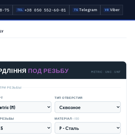
Telegram
Viber
8-75
+38 050 552-60-81
TEL
TG
VB
БУ
РДЛІННЯ
ПОД РЕЗЬБУ
METRIC · UNC · UNF
ТРИ РЕЗЬБЫ
РТ
ТИП ОТВЕРСТИЯ
— ISO
 РЕЗЬБЫ
МАТЕРІАЛ