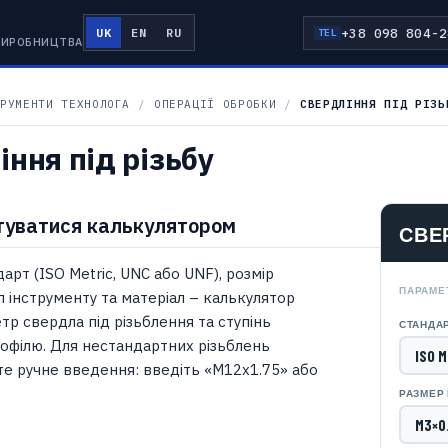
+38 098 804-2
UK
EN
RU
TEL
 ВИРОБНИЦТВА
РУМЕНТИ ТЕХНОЛОГА
/
ОПЕРАЦІЇ ОБРОБКИ
/
СВЕРДЛІННЯ ПІД РІЗЬ
ння під різьбу
туватися калькулятором
СВЕ
арт (ISO Metric, UNC або UNF), розмір
ПАРАМЕ
п інструменту та матеріал – калькулятор
тр свердла під різьблення та ступінь
СТАНДА
офілю. Для нестандартних різьблень
е ручне введення: введіть «M12x1.75» або
РАЗМЕР