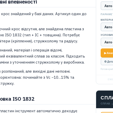
вні впевненості
 крос знайдений у базі даних. Артикул один до
ПАРАМЕ
МАТЕРІАЛ
очний крос відсутня, але знайдена пластина з
ою ISO 1832 (тип + IC + товщина). Потребує
УСЛОВИ
літери (кріплення), стружколому та радіусу.
знаний, матеріал і операція відомі,
▶ Анал
й еквівалентний сплав за класом. Підходить
⚙ Дета
аміни з уточненням стружколому у виробника.
Готов к р
 розпізнаний, але вихідні дані неповні.
орієнтовна: починайте з Vc −10…15% та
ENG
тружку.
СПЛ
овка ISO 1832
СПЛАВ →
пластин інструмент автоматично декодує