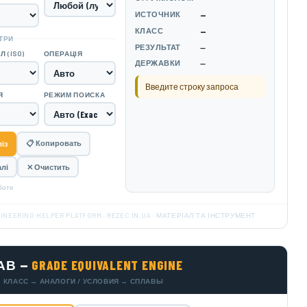
ИСТОЧНИК
—
КЛАСС
—
ТРИ
РЕЗУЛЬТАТ
—
 (ISO)
ОПЕРАЦІЯ
ДЕРЖАВКИ
—
Введите строку запроса
Я
РЕЖИМ ПОИСКА
📋 Копировать
із
лі
✕ Очистить
аботе
INEERING HELPER PLATFORM · REZEC.IN.UA · МАТЕРІАЛ ТА ІНСТРУМЕНТ
АВ —
GRADE EQUIVALENT ENGINE
 КЛАСС → АНАЛОГИ / УСЛОВИЯ → СПЛАВЫ