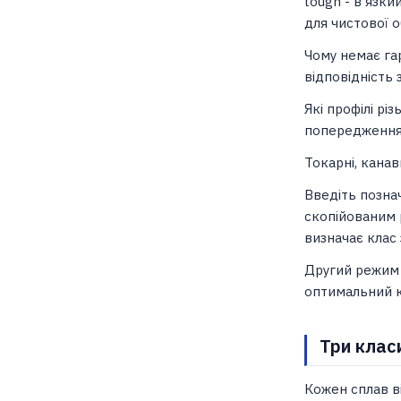
tough - в'язки
для чистової 
Чому немає гар
відповідність 
Які профілі рі
попередженням
Токарні, канав
Введіть позна
скопійованим 
визначає клас 
Другий режим —
оптимальний к
Три клас
Кожен сплав ві