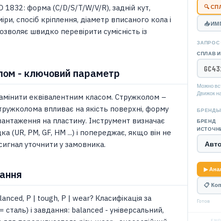
 1832: форма (C/D/S/T/W/V/R), задній кут,
🔍 С
іри, спосіб кріплення, діаметр вписаного кола і
📥 И
озволяє швидко перевірити сумісність із
ЗАПРОС
СПЛАВ И
ом - ключовий параметр
Можно вс
Движок на
амінити еквівалентним класом. Стружколом –
стружколома впливає на якість поверхні, форму
БРЕНД
вантаження на пластину. Інструмент визначає
БРЕНД
ИСТОЧН
ка (UR, PM, GF, HM ...) і попереджає, якщо він не
сигнал уточнити у замовника.
▶ Анал
тання
📋 Ко
anced, P | tough, P | wear? Класифікація за
Готов
= сталь) і завдання: balanced - універсальний,
ENG