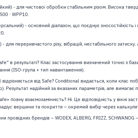
йкий) - для чистової обробки стабільним різом. Висока тверд
1500 · WPP10.
ерсальний) - основний діапазон, що поєднує зносостійкість і 
0.
) - для переривчастого різу, вібрацій, нестабільного затиску
afe" в результаті? Клас застосування визначений точно з ба
ання (ISO-група + тип навантаження).
l відрізняється від Safe? Conditional видається, коли клас по
). Результат надійний за вказаних параметрів, але вимагає 
afe» повну взаємозамінність? Ні. Це відповідність у вікні зас
радіус вершини та покриття – окремий вибір через калькуля
ини провідних брендів – WODEX, ALBERG, FRIZZ, SCHWANOG – 