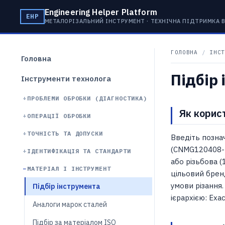
Engineering Helper Platform
EHP
МЕТАЛОРІЗАЛЬНИЙ ІНСТРУМЕНТ · ТЕХНІЧНА ПІДТРИМКА
ГОЛОВНА
/
ІНСТ
Головна
Підбір
Інструменти технолога
ПРОБЛЕМИ ОБРОБКИ (ДІАГНОСТИКА)
Як корис
ОПЕРАЦІЇ ОБРОБКИ
ТОЧНІСТЬ ТА ДОПУСКИ
Введіть познач
(CNMG120408-
ІДЕНТИФІКАЦІЯ ТА СТАНДАРТИ
або різьбова (
МАТЕРІАЛ І ІНСТРУМЕНТ
цільовий бренд
умови різання
Підбір інструмента
ієрархією: Exa
Аналоги марок сталей
Підбір за матеріалом ISO