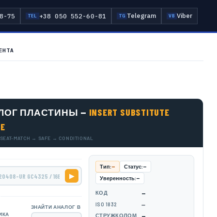
Telegram
Viber
8-75
+38 050 552-60-81
TEL
TG
VB
ЕНТА
ЛОГ ПЛАСТИНЫ —
INSERT SUBSTITUTE
NE
 SEAT-MATCH → SAFE → CONDITIONAL
Тип:
—
Статус:
—
▶
Уверенность:
—
КОД
—
Ы
ISO 1832
—
ЗНАЙТИ АНАЛОГ В
ИКА
СТРУЖКОЛОМ
—