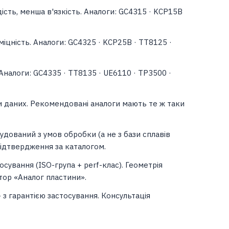
ість, менша в'язкість. Аналоги: GC4315 · KCP15B
міцність. Аналоги: GC4325 · KCP25B · TT8125 ·
. Аналоги: GC4335 · TT8135 · UE6110 · TP3500 ·
зи даних. Рекомендовані аналоги мають те ж таки
будований з умов обробки (а не з бази сплавів
підтвердження за каталогом.
тосування (ISO-група + perf-клас). Геометрія
тор «Аналог пластини».
з гарантією застосування. Консультація