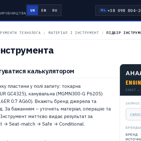
+38 098 804-2
UK
EN
RU
TEL
 ВИРОБНИЦТВА
РУМЕНТИ ТЕХНОЛОГА
/
МАТЕРІАЛ І ІНСТРУМЕНТ
/
ПІДБІР ІНСТРУМ
 інструмента
туватися калькулятором
АНА
ENGI
ку пластини у полі запиту: токарна
EXACT →
UR GC4325), канувальна (MGMN300-G P6205)
16ER 0.7 AG60). Вкажіть бренд джерела та
ЗАПРОС
. За бажанням – уточніть матеріал, операцію та
. Інструмент миттєво видає результат за
ct → Seat-match → Safe → Conditional.
БРЕНД
БРЕНД
ИСТОЧН