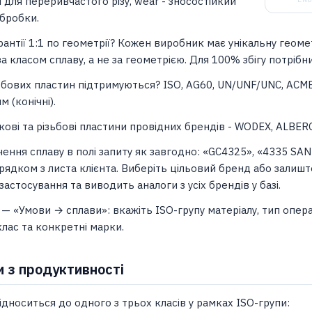
й для переривчастого різу, wear - зносостійкий
обробки.
антії 1:1 по геометрії? Кожен виробник має унікальну геоме
за класом сплаву, а не за геометрією. Для 100% збігу потріб
зьбових пластин підтримуються? ISO, AG60, UN/UNF/UNC, ACME,
 (конічні).
кові та різьбові пластини провідних брендів - WODEX, ALBER
чення сплаву в полі запиту як завгодно: «GC4325», «4335 SA
рядком з листа клієнта. Виберіть цільовий бренд або залиш
застосування та виводить аналоги з усіх брендів у базі.
 «Умови → сплави»: вкажіть ISO-групу матеріалу, тип операці
лас та конкретні марки.
и з продуктивності
дноситься до одного з трьох класів у рамках ISO-групи: