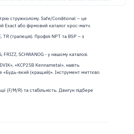
трію стружколому. Safe/Conditional – це
ний Exact або фірмовий каталог крос-матч.
 TR (трапеція). Профілі NPT та BSP – з
G, FRIZZ, SCHWANOG - у нашому каталозі.
NDVIK», «KCP25B Kennametal», навіть
те «Будь-який (кращий)». Інструмент миттєво
ї (F/M/R) та стабільність. Двигун підбере