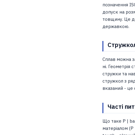
позначення ISO
допуск на розм
товщину. Це д
державкою.
Стружкол
Сплав можна з
ні. Геометрія 
стружки та на
стружкол з ряд
вказаний - це 
Часті пи
Що таке P | bal
матеріалом (P 