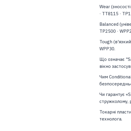
Wear (зносості
· TT8115 · TP
Balanced (унів
TP2500 · WPP2
Tough (в'язкий
WPP30.
Що означає "S
вікно застосув
Чим Conditiona
безпосередньо
Чи гарантує «S
стружколому, 
Токарні пласт
технолога.