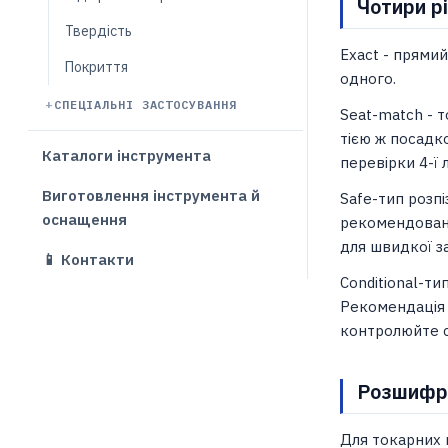
Чотири рі
Твердість
Exact - прямий
Покриття
одного.
СПЕЦІАЛЬНІ ЗАСТОСУВАННЯ
Seat-match - т
тією ж посадк
Каталоги інструмента
перевірки 4-ї 
Виготовлення інструмента й
Safe-тип розпі
оснащення
рекомендовани
для швидкої з
📱 Контакти
Conditional-тип
Рекомендація 
контролюйте с
Розшифр
Для токарних 