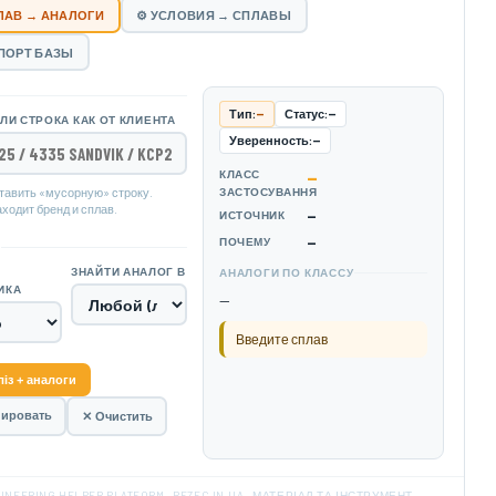
ПЛАВ → АНАЛОГИ
⚙ УСЛОВИЯ → СПЛАВЫ
МПОРТ БАЗЫ
Тип:
—
Статус:
—
ЛИ СТРОКА КАК ОТ КЛИЕНТА
Уверенность:
—
КЛАСС
—
тавить «мусорную» строку.
ЗАСТОСУВАННЯ
ходит бренд и сплав.
—
ИСТОЧНИК
—
ПОЧЕМУ
Ы
ЗНАЙТИ АНАЛОГ В
АНАЛОГИ ПО КЛАССУ
ИКА
—
Введите сплав
із + аналоги
пировать
✕ Очистить
INEERING HELPER PLATFORM · REZEC.IN.UA · МАТЕРІАЛ ТА ІНСТРУМЕНТ