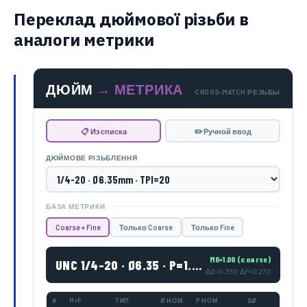
Переклад дюймової різьби в
аналоги метрики
ДЮЙМ
→ МЕТРИКА
CROSS-MATCH РЕЗЬБЫ
📋 Из списка
✏️ Ручной ввод
ДЮЙМОВЕ РІЗЬБЛЕННЯ
БАЗА МЕТРИКИ
Coarse + Fine
Только Coarse
Только Fine
M6×1.00 (coarse)
UNC 1/4-20 · Ø6.35 · P=1.270
ΔØ=0.350 ΔP=0.270
#
M×P
ТИП
Ø НОМ.
P НОМ.
ΔØ
ΔP