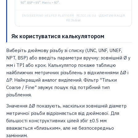
60°, BSP = 55°, Metric = 60°.
ENGINEERING HELPER PLATFORM · REZEC.IN.UA · ІДЕНТИФІКАЦІЯ
РЕЗЬБЫ
Як користуватися калькулятором
Виберіть дюймову різьбу зі списку (UNC, UNF, UNEF,
NPT, BSP) або введіть параметри вручну: зовнішній Ø у
мм і TPI або крок. Калькулятор покаже таблицю
найближчих метричних різьблень з відхиленнями ΔØ і
ΔP. Найкращий аналог виділений. Фільтр "Тільки
Coarse / Fine" звужує пошук під потрібний тип
різьблення.
Значення ΔØ показують, наскільки зовнішній діаметр
метричної різьби відрізняється від дюймової. Для
більшості конструктивних цілей збіг ±0.5 мм
вважається «близьким», але не безпосередньо
замінним.