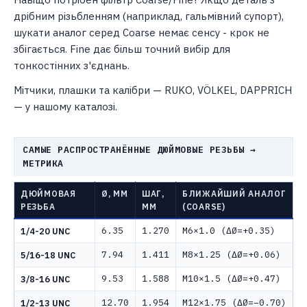
дрібним різьбленням (наприклад, гальмівний супорт),
шукати аналог серед Coarse немає сенсу - крок не
збігається. Fine дає більш точний вибір для
тонкостінних з'єднань.
Мітчики, плашки та калібри — RUKO, VÖLKEL, DAPPRICH
— у нашому каталозі.
САМЫЕ РАСПРОСТРАНЁННЫЕ ДЮЙМОВЫЕ РЕЗЬБЫ →
МЕТРИКА
ДЮЙМОВАЯ
Ø, ММ
ШАГ,
БЛИЖАЙШИЙ АНАЛОГ
РЕЗЬБА
ММ
(COARSE)
6.35
1.270
M6×1.0 (ΔØ=+0.35)
1/4-20 UNC
7.94
1.411
M8×1.25 (ΔØ=+0.06)
5/16-18 UNC
9.53
1.588
M10×1.5 (ΔØ=+0.47)
3/8-16 UNC
12.70
1.954
M12×1.75 (ΔØ=−0.70)
1/2-13 UNC