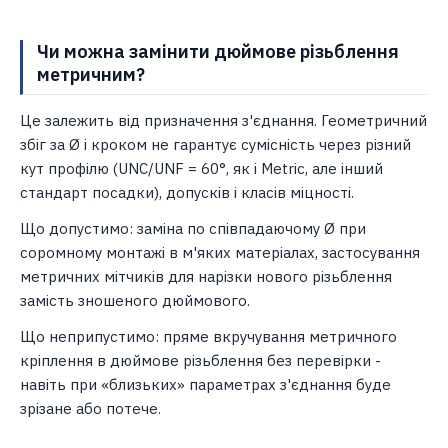
Чи можна замінити дюймове різьблення
метричним?
Це залежить від призначення з'єднання. Геометричний
збіг за Ø і кроком не гарантує сумісність через різний
кут профілю (UNC/UNF = 60°, як і Metric, але інший
стандарт посадки), допусків і класів міцності.
Що допустимо: заміна по співпадаючому Ø при
соромному монтажі в м'яких матеріалах, застосування
метричних мітчиків для нарізки нового різьблення
замість зношеного дюймового.
Що неприпустимо: пряме вкручування метричного
кріплення в дюймове різьблення без перевірки -
навіть при «близьких» параметрах з'єднання буде
зрізане або потече.