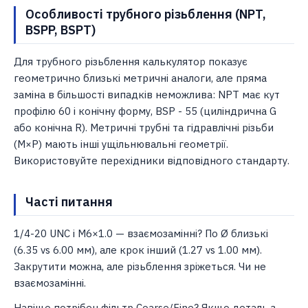
Особливості трубного різьблення (NPT,
BSPP, BSPT)
Для трубного різьблення калькулятор показує
геометрично близькі метричні аналоги, але пряма
заміна в більшості випадків неможлива: NPT має кут
профілю 60 і конічну форму, BSP - 55 (циліндрична G
або конічна R). Метричні трубні та гідравлічні різьби
(M×P) мають інші ущільнювальні геометрії.
Використовуйте перехідники відповідного стандарту.
Часті питання
1/4-20 UNC і M6×1.0 — взаємозамінні? По Ø близькі
(6.35 vs 6.00 мм), але крок інший (1.27 vs 1.00 мм).
Закрутити можна, але різьблення зріжеться. Чи не
взаємозамінні.
Навіщо потрібен фільтр Coarse/Fine? Якщо деталь з