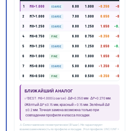
1
M6×1.000
6.00
1.000
-0.350
-0.270
COARSE
2
M7×1.000
7.00
1.000
0.650
-0.270
COARSE
3
M8×1.250
8.00
1.250
1.650
-0.020
COARSE
4
M6×0.750
6.00
0.750
-0.350
-0.520
FINE
5
M9×1.250
9.00
1.250
2.650
-0.020
COARSE
6
M8×1.000
8.00
1.000
1.650
-0.270
FINE
7
M5×0.800
5.00
0.800
-1.350
-0.470
COARSE
8
M6×0.500
6.00
0.500
-0.350
-0.770
FINE
БЛИЖАЙШИЙ АНАЛОГ
✅
BEST: M6×1.000 (coarse) · ΔØ=0.350 мм · ΔP=0.270 мм.
ℹ️
Жёлтый ΔP ≤0.15 мм, красный > 0.15 мм. Зелёный ΔØ
≤0.2 мм. Точная замена возможна только при
совпадении профиля и класса посадки.
⚠ Сопоставление геометрическое (Ø/шаг). Не гарантирует
взаимозаменяемость по профилю и посадке. Угол профиля: UNC/UNF =