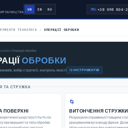
+38 098 804-2
UK
EN
RU
TEL
 ВИРОБНИЦТВА
РУМЕНТИ ТЕХНОЛОГА
/
ОПЕРАЦІЇ ОБРОБКИ
хнолога
›
Операції обробки
АЦІЇ
ОБРОБКИ
жимів, вибір стратегії, контроль якості
12 ІНСТРУМЕНТІВ
Я ТА СТРУЖКА
🌀
А ПОВЕРХНІ
ВИТОНЧЕННЯ СТРУЖК
еоретичної шорсткості Ra/Rz по
Розрахунок справжньої товщини стр
усу при вершині та типу обробки.
урахуванням кута входу фрези. Доз
в під заданий клас чистоти.
збільшити подачу без навантаження