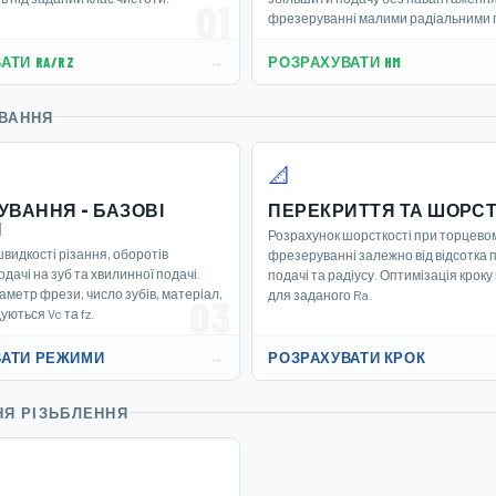
01
фрезеруванні малими радіальними 
→
АТИ RA/RZ
РОЗРАХУВАТИ HM
ВАННЯ
📐
УВАННЯ - БАЗОВІ
ПЕРЕКРИТТЯ ТА ШОРСТ
И
Розрахунок шорсткості при торцево
видкості різання, оборотів
фрезеруванні залежно від відсотка 
дачі на зуб та хвилинної подачі.
подачі та радіусу. Оптимізація кроку
аметр фрези, число зубів, матеріал,
для заданого Ra.
03
ються Vc та fz.
→
ВАТИ РЕЖИМИ
РОЗРАХУВАТИ КРОК
НЯ РІЗЬБЛЕННЯ