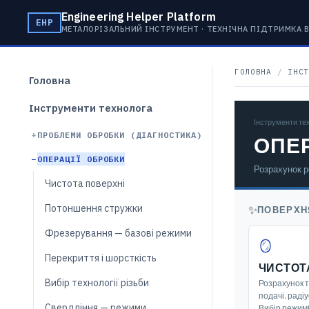
Engineering Helper Platform
EHP
МЕТАЛОРІЗАЛЬНИЙ ІНСТРУМЕНТ · ТЕХНІЧНА ПІДТРИМКА
ГОЛОВНА
/
ІНСТ
Головна
Інструменти технолога
Інструменти те
ПРОБЛЕМИ ОБРОБКИ (ДІАГНОСТИКА)
ОПЕР
ОПЕРАЦІЇ ОБРОБКИ
Розрахунок ре
Чистота поверхні
Потоншення стружки
✨
ПОВЕРХН
Фрезерування — базові режими
🪞
Перекриття і шорсткість
ЧИСТОТ
Вибір технології різьби
Розрахунок т
подачі, раді
Свердління — режими
Вибір режимі