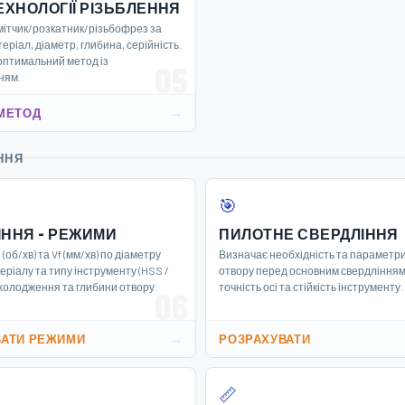
ЕХНОЛОГІЇ РІЗЬБЛЕННЯ
мітчик/розкатник/різьбофрез за
еріал, діаметр, глибина, серійність.
оптимальний метод із
05
ням.
→
МЕТОД
ННЯ
🎯
ІННЯ - РЕЖИМИ
ПИЛОТНЕ СВЕРДЛІННЯ
(об/хв) та Vf (мм/хв) по діаметру
Визначає необхідність та параметри
еріалу та типу інструменту (HSS /
отвору перед основним свердлінням
охолодження та глибини отвору.
точність осі та стійкість інструменту.
06
→
ВАТИ РЕЖИМИ
РОЗРАХУВАТИ
📏