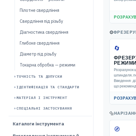
Пілотне свердління
РОЗРАХУВ
Свердління під різьбу
⚙️
Діагностика свердління
ФРЕЗЕРУ
Глибоке свердління
🔄
Діаметр під різьбу
ФРЕЗЕР
РЕЖИМ
Токарна обробка — режими
Розрахунок ш
шпинделя, по
ТОЧНІСТЬ ТА ДОПУСКИ
Введення: ді
що рекоменду
ІДЕНТИФІКАЦІЯ ТА СТАНДАРТИ
МАТЕРІАЛ І ІНСТРУМЕНТ
РОЗРАХУ
СПЕЦІАЛЬНІ ЗАСТОСУВАННЯ
🔩
НАРІЗАН
Каталоги інструмента
🧭
Виготовлення інструмента й