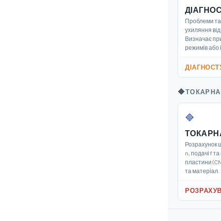
ДІАГНО
Проблеми та 
ухиляння від
Визначає пр
режимів або 
ДІАГНОСТ
🔶
ТОКАРНА
🔷
ТОКАРН
Розрахунок ш
n, подачі f т
пластини (CN
та матеріал.
РОЗРАХУ