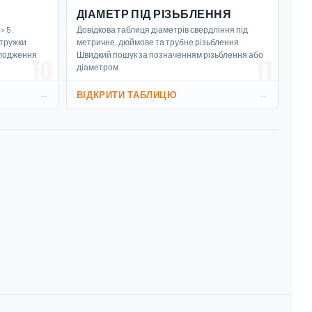
ДІАМЕТР ПІД РІЗЬБЛЕННЯ
> 5.
Довідкова таблиця діаметрів свердління під
стружки
метричне, дюймове та трубне різьблення.
холодження
Швидкий пошук за позначенням різьблення або
10
11
діаметром.
→
→
ВІДКРИТИ ТАБЛИЦЮ