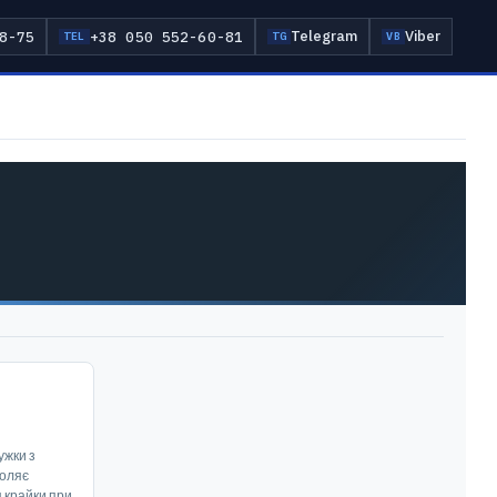
Telegram
Viber
8-75
+38 050 552-60-81
TEL
TG
VB
И
ужки з
воляє
 крайки при