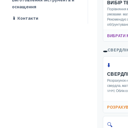
ВИБІР Т
оснащення
Порівняння 
умовами: мат
📱 Контакти
Рекомендує 
обґрунтуван
ВИБРАТИ 
🕳️
СВЕРДЛІ
⬇️
СВЕРДЛ
Розрахунок n 
свердла, мат
VHM). Облік 
РОЗРАХУ
🔍