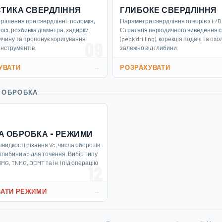
СТИКА СВЕРДЛІННЯ
ГЛИБОКЕ СВЕРДЛІННЯ
рішення при свердлінні: поломка,
Параметри свердління отворів з L/D 
 осі, розбивка діаметра, задирки.
Стратегія періодичного виведення 
ичину та пропонує коригування
(peck drilling), корекція подачі та о
09
інструментів.
залежно від глибини.
→
УВАТИ
РОЗРАХУВАТИ
 ОБРОБКА
А ОБРОБКА - РЕЖИМИ
видкості різання Vc, числа оборотів
а глибини ap для точення. Вибір типу
MG, TNMG, DCMT та ін.) під операцію
12
→
ВАТИ РЕЖИМИ