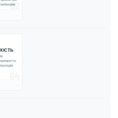
02
глибинами.
→
КІСТЬ
му
перекриття,
 проходів
04
→