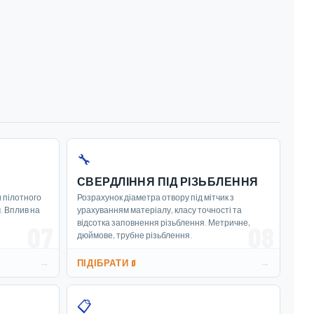
🔧
СВЕРДЛІННЯ ПІД РІЗЬБЛЕННЯ
 пілотного
Розрахунок діаметра отвору під мітчик з
. Вплив на
урахуванням матеріалу, класу точності та
відсотка заповнення різьблення. Метричне,
07
08
дюймове, трубне різьблення.
→
→
ПІДІБРАТИ Ø
📋