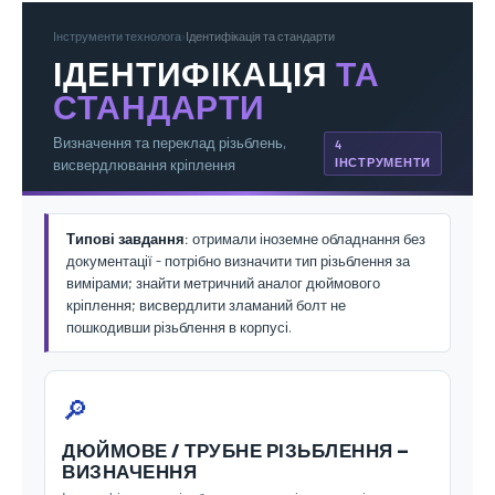
Інструменти технолога
›
Ідентифікація та стандарти
ІДЕНТИФІКАЦІЯ
ТА
СТАНДАРТИ
Визначення та переклад різьблень,
4
ІНСТРУМЕНТИ
висвердлювання кріплення
Типові завдання:
отримали іноземне обладнання без
документації - потрібно визначити тип різьблення за
вимірами; знайти метричний аналог дюймового
кріплення; висвердлити зламаний болт не
пошкодивши різьблення в корпусі.
🔎
ДЮЙМОВЕ / ТРУБНЕ РІЗЬБЛЕННЯ —
ВИЗНАЧЕННЯ