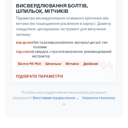
ВИСВЕРДЛЮВАННЯ БОЛТІВ,
ШПИЛЬОК, МІТЧИКІВ
Параметри висвердлювання зламаного кріплення або
мітчика без пошкодження різьблення в корпусі. Діаметр
свердління, центрування, інструмент для вилучення
залишку.
Тип та розмір різьблення, матеріал деталі, тип
ВВЕДЕННЯ
поломки
Ø свердла, стратегія вилучення, рекомендований
ПІДСУМОК
екстрактор
04
Болти M3-M48
Шпильки
Мітчики
Дюймові
→
ПІДІБРАТИ ПАРАМЕТРИ
Потрібен нестандартний мітчик чи калібр для вашого
різьблення?
Виготовимо під креслення →
·
Написати технологу
→