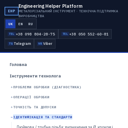
Engineering Helper Platform
EHP
МЕТАЛОРІЗАЛЬНИЙ ІНСТРУМЕНТ · ТЕХНІЧНА ПІДТРИМКА
ВИРОБНИЦТВА
UK
EN
RU
+38 098 804-28-75
+38 050 552-60-81
TEL
TEL
Telegram
Viber
TG
VB
Головна
Інструменти технолога
ПРОБЛЕМИ ОБРОБКИ (ДІАГНОСТИКА)
ОПЕРАЦІЇ ОБРОБКИ
ТОЧНІСТЬ ТА ДОПУСКИ
ІДЕНТИФІКАЦІЯ ТА СТАНДАРТИ
Дюймова / трубна різьба: визначення за Ø, кроком і