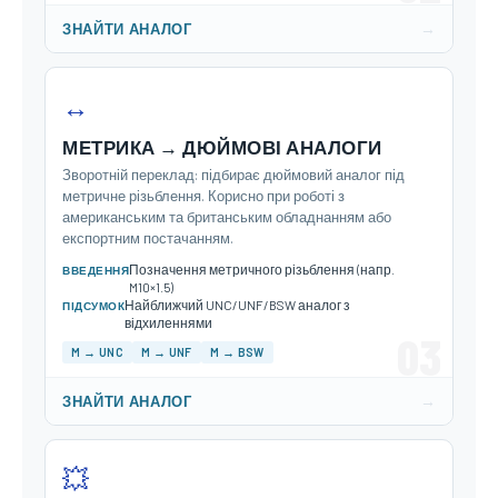
→
ЗНАЙТИ АНАЛОГ
↔️
МЕТРИКА → ДЮЙМОВІ АНАЛОГИ
Зворотній переклад: підбирає дюймовий аналог під
метричне різьблення. Корисно при роботі з
американським та британським обладнанням або
експортним постачанням.
Позначення метричного різьблення (напр.
ВВЕДЕННЯ
M10×1.5)
Найближчий UNC/UNF/BSW аналог з
ПІДСУМОК
відхиленнями
03
M → UNC
M → UNF
M → BSW
→
ЗНАЙТИ АНАЛОГ
💥