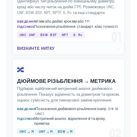
Ідентифікує тип різьблення по зовнішньому діаметру,
кроці або числу ниток на дюйм (TPI). Розмежовує UNC,
UNF, BSW, BSF, NPT, NPTF, G, Rc та інші стандарти.
Ø (мм або дюйм), крок мм або TPI
ВВЕДЕННЯ
Позначення різьблення, стандарт, клас точності
ПІДСУМОК
01
UNC · UNF
BSW · BSF
NPT
G · Rc
→
ВИЗНАЧТЕ НИТКУ
🔀
ДЮЙМОВЕ РІЗЬБЛЕННЯ → МЕТРИКА
Підбирає найближчий метричний аналог дюймового
різьблення. Показує відмінність за діаметром та кроком,
оцінює сумісність для тимчасової заміни кріплення.
Позначення дюймового різьблення (напр. 3/8-16
ВВЕДЕННЯ
UNC)
Метричний аналог, відхилення Ø та кроку,
ПІДСУМОК
примітка
02
UNC → M
UNF → M
BSW → M