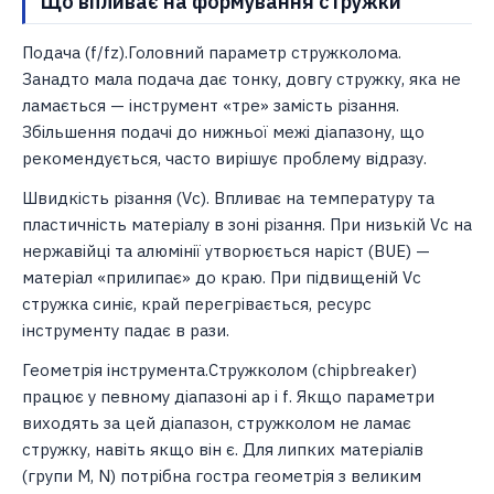
Що впливає на формування стружки
Подача (f/fz).Головний параметр стружколома.
Занадто мала подача дає тонку, довгу стружку, яка не
ламається — інструмент «тре» замість різання.
Збільшення подачі до нижньої межі діапазону, що
рекомендується, часто вирішує проблему відразу.
Швидкість різання (Vc). Впливає на температуру та
пластичність матеріалу в зоні різання. При низькій Vc на
нержавійці та алюмінії утворюється наріст (BUE) —
матеріал «прилипає» до краю. При підвищеній Vc
стружка синіє, край перегрівається, ресурс
інструменту падає в рази.
Геометрія інструмента.Стружколом (chipbreaker)
працює у певному діапазоні ap і f. Якщо параметри
виходять за цей діапазон, стружколом не ламає
стружку, навіть якщо він є. Для липких матеріалів
(групи M, N) потрібна гостра геометрія з великим