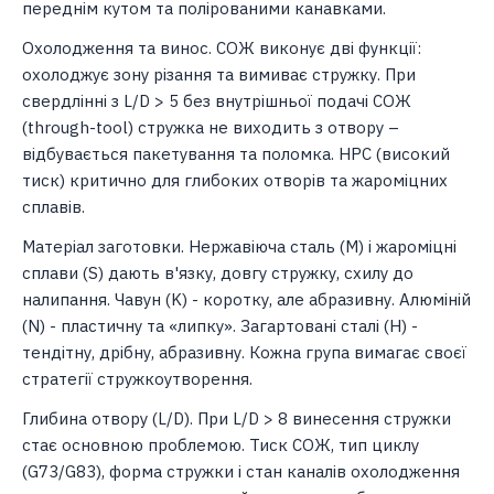
переднім кутом та полірованими канавками.
Охолодження та винос. СОЖ виконує дві функції:
охолоджує зону різання та вимиває стружку. При
свердлінні з L/D > 5 без внутрішньої подачі СОЖ
(through-tool) стружка не виходить з отвору –
відбувається пакетування та поломка. HPC (високий
тиск) критично для глибоких отворів та жароміцних
сплавів.
Матеріал заготовки. Нержавіюча сталь (M) і жароміцні
сплави (S) дають в'язку, довгу стружку, схилу до
налипання. Чавун (K) - коротку, але абразивну. Алюміній
(N) - пластичну та «липку». Загартовані сталі (H) -
тендітну, дрібну, абразивну. Кожна група вимагає своєї
стратегії стружкоутворення.
Глибина отвору (L/D). При L/D > 8 винесення стружки
стає основною проблемою. Тиск СОЖ, тип циклу
(G73/G83), форма стружки і стан каналів охолодження