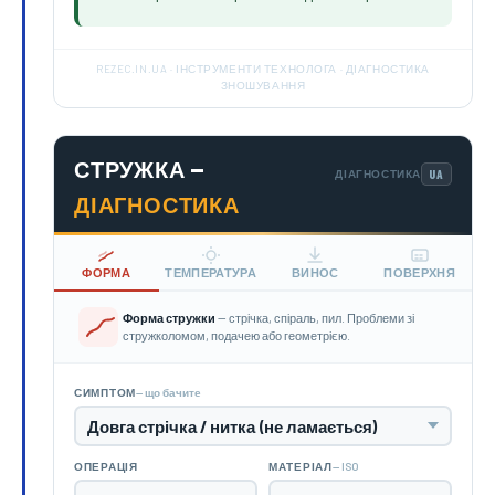
REZEC.IN.UA · ІНСТРУМЕНТИ ТЕХНОЛОГА · ДІАГНОСТИКА
ЗНОШУВАННЯ
СТРУЖКА —
ДІАГНОСТИКА
ДІАГНОСТИКА
ФОРМА
ТЕМПЕРАТУРА
ВИНОС
ПОВЕРХНЯ
Форма стружки
— стрічка, спіраль, пил. Проблеми зі
стружколомом, подачею або геометрією.
— що бачите
СИМПТОМ
— ISO
ОПЕРАЦІЯ
МАТЕРІАЛ