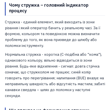
Чому стружка – головний індикатор
процесу
Стружка - єдиний елемент, який виходить із зони
різання і який оператор бачить у реальному часі. За її
формою, кольором та поведінкою можна визначити
проблему до того, як вона призведе до шлюбу або
поломки інструменту.
Нормальна стружка - коротка (C-подібна або "кома"),
однакового кольору, вільно відводиться із зони
різання. Будь-яке відхилення - сигнал: довга стрічка
означає, що стружколом не працює; синій колір
говорить про перегрівання; налипання (BUE) вказує на
неправильну швидкість або відсутність мастила; забиті
канавки свердла – шлях до поломки у наступні
секунди.