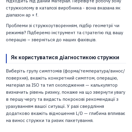
підходить під даний матеріал. Перевірте робочу зону
стружколому в каталозі виробника - вона вказана як
діапазон ap × f.
Проблеми зі стружкоутворенням, підбір геометрії чи
режимів? Підберемо інструмент та стратегію під вашу
операцію – зверніться до наших фахівців.
Як користуватися діагностикою стружки
Виберіть групу симптомів (форма/температура/винос/
поверхня), вкажіть конкретний симптом, операцію,
матеріал за ISO та тип охолодження — калькулятор
визначить рівень ризику, покаже на що звернути увагу
в першу чергу та видасть покрокові рекомендації з
урахуванням вашої ситуації. У разі свердління
додатково вкажіть відношення L/D — глибина впливає
на винос стружки та ризик пакетування.