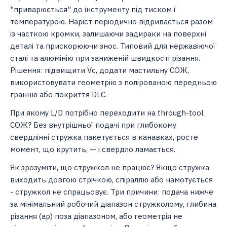
"приварюється" до інструменту під тиском і
температурою. Наріст періодично відривається разом
із часткою кромки, залишаючи задираки на поверхні
деталі та прискорюючи знос. Типовий для нержавіючої
сталі та алюмінію при заниженій швидкості різання.
Рішення: підвищити Vc, додати мастильну СОЖ,
використовувати геометрію з полірованою передньою
гранню або покриття DLC.
При якому L/D потрібно переходити на through-tool
СОЖ? Без внутрішньої подачі при глибокому
свердлінні стружка пакетується в канавках, росте
момент, що крутить, — і свердло ламається.
Як зрозуміти, що стружкол не працює? Якщо стружка
виходить довгою стрічкою, спіраллю або намотується
- стружкол не спрацьовує. Три причини: подача нижче
за мінімальний робочий діапазон стружколому, глибина
різання (ap) поза діапазоном, або геометрія не