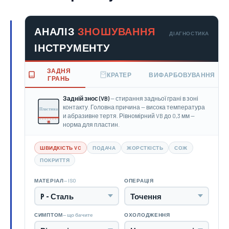
АНАЛІЗ
ЗНОШУВАННЯ
ДІАГНОСТИКА
ІНСТРУМЕНТУ
ЗАДНЯ
КРАТЕР
ВИФАРБОВУВАННЯ
ГРАНЬ
Задній знос (VB)
— стирання задньої грані в зоні
контакту. Головна причина — висока температура
Пластина
и абразивне тертя. Рівномірний VB до 0,3 мм —
VB
норма для пластин.
ШВИДКІСТЬ VC
ПОДАЧА
ЖОРСТКІСТЬ
СОЖ
ПОКРИТТЯ
— ISO
МАТЕРІАЛ
ОПЕРАЦІЯ
— що бачите
СИМПТОМ
ОХОЛОДЖЕННЯ