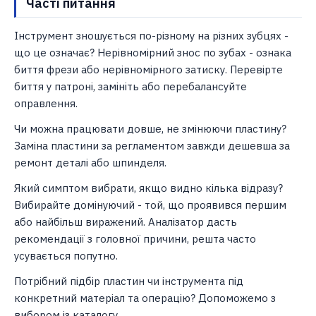
Часті питання
Інструмент зношується по-різному на різних зубцях -
що це означає? Нерівномірний знос по зубах - ознака
биття фрези або нерівномірного затиску. Перевірте
биття у патроні, замініть або перебалансуйте
оправлення.
Чи можна працювати довше, не змінюючи пластину?
Заміна пластини за регламентом завжди дешевша за
ремонт деталі або шпинделя.
Який симптом вибрати, якщо видно кілька відразу?
Вибирайте домінуючий - той, що проявився першим
або найбільш виражений. Аналізатор дасть
рекомендації з головної причини, решта часто
усувається попутно.
Потрібний підбір пластин чи інструмента під
конкретний матеріал та операцію? Допоможемо з
вибором із каталогу.