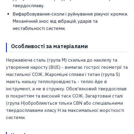
твердосплаву.
Вифарбовування-сколи і руйнування ріжучої кромки.
Механічний знос від вібрацій, ударів та
нестабільності системи.
Особливості за матеріалами
Нержавіюча сталь (група M) схильна до наклепу та
утворення наросту (BUE) - вимагає гострої геометрії та
мастильної СОЖ. Жароміцні сплави і титан (група S)
мають низьку теплопровідність - тепло йде в
інструмент, а не в стружку. Обов'язковий твердосплав
із покриттям та високий тиск СОЖ. Загартовані сталі
(група H)обробляються тільки CBN або спеціальними
твердосплавами класу H за максимальної жорсткості
системи.