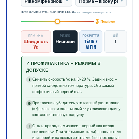
— як швидко зношується
ІНТЕНСИВНІСТЬ ЗНОШУВАННЯ
3
Помірно
ПРИЧИНА
РИЗИК
ПОКРИТТЯ
ДІЙ
Швидкість
Низький
TiAlN /
1
Vc
AlTiN
✓ ПРОФИЛАКТИКА — РЕЖИМЫ В
ДОПУСКЕ
Снизить скорость Vc на 10–20 %. Задній знос —
1
прямой следствие температуры. Это самый
эффективный первый шаг.
При точении: убедитесь, что главный угол в плане
⚙
(Kr) не слишком мал — малый Kr увеличивает длину
контакта и тепловую нагрузку.
Сталь: при заднем износе — первый шаг всегда
!
снижение Vc. При BUE (мягкие стали) — повысить Vc
или перейти на покрытие с гладкой поверхностью.