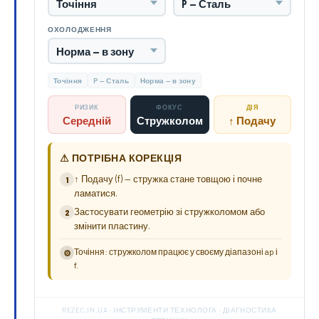
ОХОЛОДЖЕННЯ
Точіння
P — Сталь
Норма — в зону
РИЗИК
ФОКУС
ДІЯ
Середній
Стружколом
↑ Подачу
⚠ ПОТРІБНА КОРЕКЦІЯ
↑ Подачу (f) — стружка стане товщою і почне
1
ламатися.
Застосувати геометрію зі стружколомом або
2
змінити пластину.
Точіння: стружколом працює у своєму діапазоні ap і
⚙
f.
REZEC.IN.UA · ІНСТРУМЕНТИ ТЕХНОЛОГА · ДІАГНОСТИКА