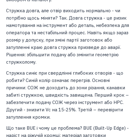
Стружка довга, але отвір виходить нормально - чи
потрібно щось міняти? Так. Довга стружка - це ризик
намотування на інструмент або деталь, небезпека для
оператора та нестабільний процес. Навіть якщо зараз
розмір у допуску, при зміні партії заготовок або
затупленні краю довга стружка призведе до аварії.
Рішення: збільшити подачу або змінити геометрію
стружколому.
Стружка синіє при свердлінні глибоких отворів - що
робити? Синій колір означає перегрів. Основні
причини: СОЖ не доходить до зони різання, канавки
забиті стружкою, швидкість завищена. Перший крок –
забезпечити подачу СОЖ через інструмент або HPC.
Другий - знизити Vc на 15-25%. Третій – перевірити
затуплення кромки.
Що таке BUE і чому це проблема? BUE (Built-Up Edge) -
наріст на ріжучій кромці: матеріал заготовки