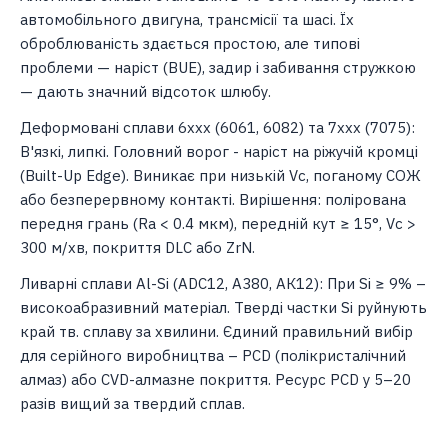
автомобільного двигуна, трансмісії та шасі. Їх
оброблюваність здається простою, але типові
проблеми — наріст (BUE), задир і забивання стружкою
— дають значний відсоток шлюбу.
Деформовані сплави 6xxx (6061, 6082) та 7xxx (7075):
В'язкі, липкі. Головний ворог - наріст на ріжучій кромці
(Built-Up Edge). Виникає при низькій Vc, поганому СОЖ
або безперервному контакті. Вирішення: полірована
передня грань (Ra < 0.4 мкм), передній кут ≥ 15°, Vc >
300 м/хв, покриття DLC або ZrN.
Ливарні сплави Al-Si (ADC12, A380, АК12): При Si ≥ 9% –
високоабразивний матеріал. Тверді частки Si руйнують
край тв. сплаву за хвилини. Єдиний правильний вибір
для серійного виробництва – PCD (полікристалічний
алмаз) або CVD-алмазне покриття. Ресурс PCD у 5–20
разів вищий за твердий сплав.