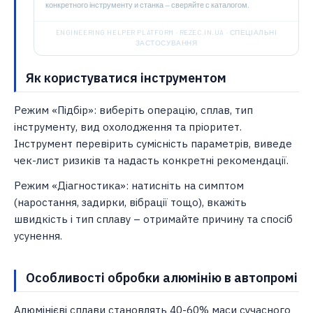
конкретного інструменту и станка — сверяйте с каталогом.
ENGINEERING HELPER PLATFORM · REZEC.IN.UA · СПЕЦІАЛЬНІ
ЗАСТОСУВАННЯ
Як користуватися інструментом
Режим «Підбір»: виберіть операцію, сплав, тип
інструменту, вид охолодження та пріоритет.
Інструмент перевірить сумісність параметрів, виведе
чек-лист ризиків та надасть конкретні рекомендації.
Режим «Діагностика»: натисніть на симптом
(наростання, задирки, вібрації тощо), вкажіть
швидкість і тип сплаву – отримайте причину та спосіб
усунення.
Особливості обробки алюмінію в автопромі
Алюмінієві сплави становлять 40-60% маси сучасного