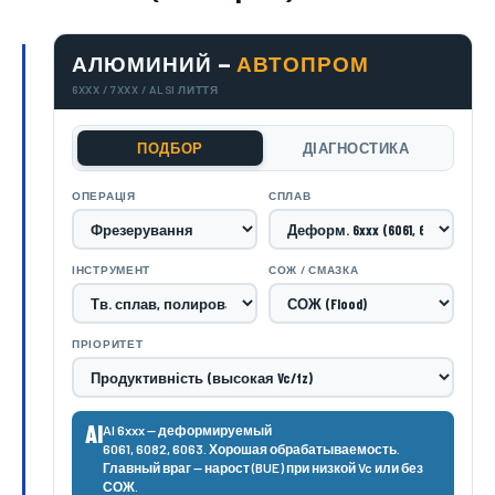
АЛЮМИНИЙ —
АВТОПРОМ
6XXX / 7XXX / ALSI ЛИТТЯ
ПОДБОР
ДІАГНОСТИКА
ОПЕРАЦІЯ
СПЛАВ
ІНСТРУМЕНТ
СОЖ / СМАЗКА
ПРІОРИТЕТ
Al
Al 6xxx — деформируемый
6061, 6082, 6063. Хорошая обрабатываемость.
Главный враг — нарост (BUE) при низкой Vc или без
СОЖ.