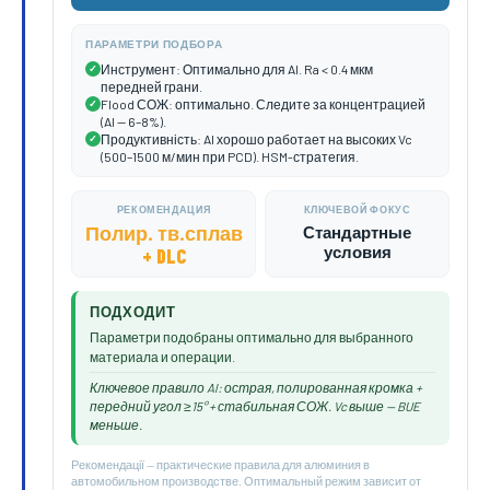
ПАРАМЕТРИ ПОДБОРА
Инструмент: Оптимально для Al. Ra < 0.4 мкм
✓
передней грани.
Flood СОЖ: оптимально. Следите за концентрацией
✓
(Al — 6–8%).
Продуктивність: Al хорошо работает на высоких Vc
✓
(500–1500 м/мин при PCD). HSM-стратегия.
РЕКОМЕНДАЦИЯ
КЛЮЧЕВОЙ ФОКУС
Полир. тв.сплав
Стандартные
условия
+ DLC
ПОДХОДИТ
Параметри подобраны оптимально для выбранного
материала и операции.
Ключевое правило Al: острая, полированная кромка +
передний угол ≥15° + стабильная СОЖ. Vc выше — BUE
меньше.
Рекомендації — практические правила для алюминия в
автомобильном производстве. Оптимальный режим зависит от