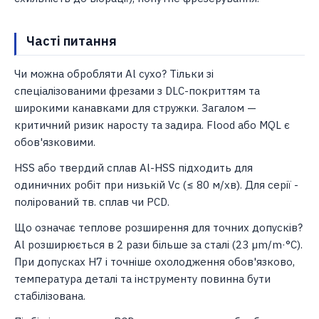
Часті питання
Чи можна обробляти Al сухо? Тільки зі
спеціалізованими фрезами з DLC-покриттям та
широкими канавками для стружки. Загалом —
критичний ризик наросту та задира. Flood або MQL є
обов'язковими.
HSS або твердий сплав Al-HSS підходить для
одиничних робіт при низькій Vc (≤ 80 м/хв). Для серії -
полірований тв. сплав чи PCD.
Що означає теплове розширення для точних допусків?
Al розширюється в 2 рази більше за сталі (23 µm/m·°C).
При допусках H7 і точніше охолодження обов'язково,
температура деталі та інструменту повинна бути
стабілізована.