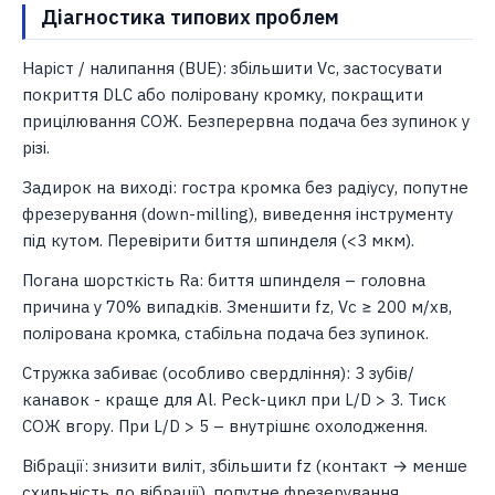
Діагностика типових проблем
Наріст / налипання (BUE): збільшити Vc, застосувати
покриття DLC або поліровану кромку, покращити
прицілювання СОЖ. Безперервна подача без зупинок у
різі.
Задирок на виході: гостра кромка без радіусу, попутне
фрезерування (down-milling), виведення інструменту
під кутом. Перевірити биття шпинделя (<3 мкм).
Погана шорсткість Ra: биття шпинделя – головна
причина у 70% випадків. Зменшити fz, Vc ≥ 200 м/хв,
полірована кромка, стабільна подача без зупинок.
Стружка забиває (особливо свердління): 3 зубів/
канавок - краще для Al. Peck-цикл при L/D > 3. Тиск
СОЖ вгору. При L/D > 5 – внутрішнє охолодження.
Вібрації: знизити виліт, збільшити fz (контакт → менше
схильність до вібрації), попутне фрезерування.