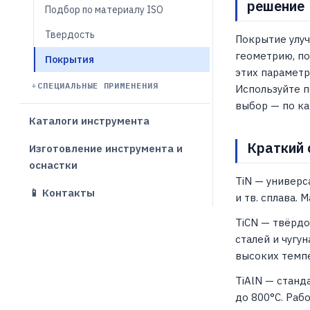
решение
Подбор по материалу ISO
Твердость
Покрытие улуч
геометрию, по
Покрытия
этих параметр
СПЕЦИАЛЬНЫЕ ПРИМЕНЕНИЯ
Используйте п
выбор — по ка
Каталоги инструмента
Краткий 
Изготовление инструмента и
оснастки
TiN — универс
📱 Контакты
и тв. сплава. 
TiCN — твёрдо
сталей и чугу
высоких темпе
TiAlN — станд
до 800°C. Раб