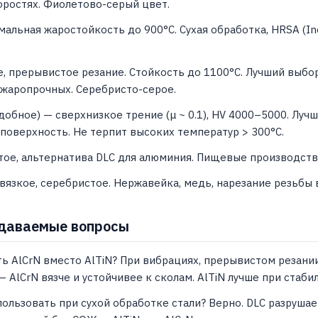
ростях. Фиолетово-серый цвет.
мальная жаростойкость до 900°C. Сухая обработка, HRSA (Inc
е, прерывистое резание. Стойкость до 1100°C. Лучший выбо
жаропрочных. Серебристо-серое.
добное) — сверхнизкое трение (μ ~ 0.1), HV 4000–5000. Лучш
поверхность. Не терпит высоких температур > 300°C.
тое, альтернатива DLC для алюминия. Пищевые производств
 вязкое, серебристое. Нержавейка, медь, нарезание резьбы
даваемые вопросы
ь AlCrN вместо AlTiN? При вибрациях, прерывистом резани
 AlCrN вязче и устойчивее к сколам. AlTiN лучше при стаб
пользовать при сухой обработке стали? Верно. DLC разрушает