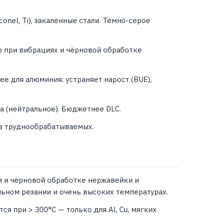
onel, Ti), закалённые стали. Тёмно-серое
р при вибрациях и чёрновой обработке
ее для алюминия: устраняет нарост (BUE),
а (нейтральное). Бюджетнее DLC.
 в труднообрабатываемых.
и и чёрновой обработке нержавейки и
ильном резании и очень высоких температурах.
ся при > 300°C — только для Al, Cu, мягких