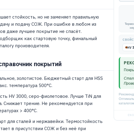
шает стойкость, но не заменяет правильную
дачу и подачу СОЖ. При ошибке в любом из
Термо
не
ов даже лучшее покрытие не спасёт.
одборщик как стартовую точку, финальный
СВОЙСТ
талогу производителя.
HV 
справочник покрытий
РЕК
Покры
альное, золотистое. Бюджетный старт для HSS
Стали
Прове
Макс. температура 500°C.
Рекоменда
сть HV 3000, серо-фиолетовое. Лучше TiN для
Оптимальн
на. Снижает трение. Не рекомендуется при
каталогом
ратурах > 400°C.
ENG
арт для сталей и нержавейки. Термостойкость
отает в присутствии СОЖ и без неё при