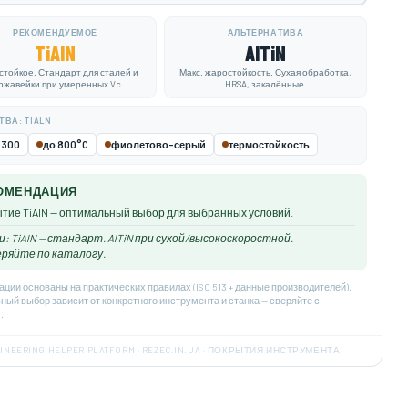
РЕКОМЕНДУЕМОЕ
АЛЬТЕРНАТИВА
TiAlN
AlTiN
стойкое. Стандарт для сталей и
Макс. жаростойкость. Сухая обработка,
ржавейки при умеренных Vc.
HRSA, закалённые.
ВА: TIALN
3300
до 800°C
фиолетово-серый
термостойкость
ОМЕНДАЦИЯ
тие TiAlN — оптимальный выбор для выбранных условий.
: TiAlN — стандарт. AlTiN при сухой/высокоскоростной.
ряйте по каталогу.
ции основаны на практических правилах (ISO 513 + данные производителей).
ый выбор зависит от конкретного инструмента и станка — сверяйте с
.
INEERING HELPER PLATFORM · REZEC.IN.UA · ПОКРЫТИЯ ИНСТРУМЕНТА