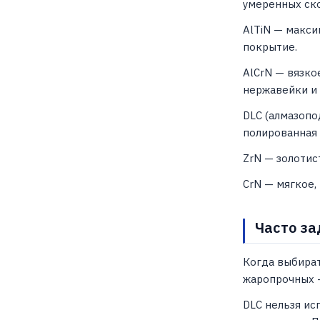
умеренных ско
AlTiN — макси
покрытие.
AlCrN — вязко
нержавейки и 
DLC (алмазопо
полированная 
ZrN — золотис
CrN — мягкое,
Часто за
Когда выбират
жаропрочных —
DLC нельзя ис