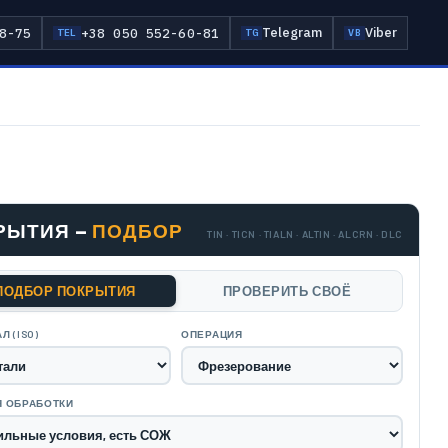
Telegram
Viber
8-75
+38 050 552-60-81
TEL
TG
VB
РЫТИЯ —
ПОДБОР
TIN · TICN · TIALN · ALTIN · ALCRN · DLC
ПОДБОР ПОКРЫТИЯ
ПРОВЕРИТЬ СВОЁ
Л (ISO)
ОПЕРАЦИЯ
Я ОБРАБОТКИ