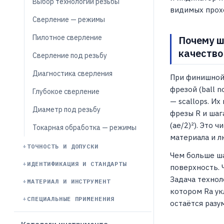
Выбор технологии резьбы
видимых прох
Сверление — режимы
Пилотное сверление
Почему ш
качество
Сверление под резьбу
Диагностика сверления
При финишной
фрезой (ball 
Глубокое сверление
— scallops. Их
Диаметр под резьбу
фрезы R и шага
(ae/2)²). Это 
Токарная обработка — режимы
материала и л
ТОЧНОСТЬ И ДОПУСКИ
Чем больше ша
ИДЕНТИФИКАЦИЯ И СТАНДАРТЫ
поверхность. 
Задача технол
МАТЕРИАЛ И ИНСТРУМЕНТ
котором Ra ук
СПЕЦИАЛЬНЫЕ ПРИМЕНЕНИЯ
остаётся разу