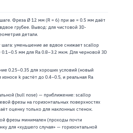
ге. Фреза Ø 12 мм (R = 6) при ae = 0.5 мм даёт
, вдвое грубее. Вывод: для чистовой 3D-
еометрия детали.
 шага: уменьшение ae вдвое снижает scallop
0.1–0.5 мм для Ra 0.8–3.2 мкм. Для черновой 3D
ение 0.25–0.35 для хороших условий (новый
износе k растёт до 0.4–0.5, и реальная Ra
льной (bull nose) — приближение: scallop
нцевой фрезы на горизонтальных поверхностях
 даёт оценку только для наклонных стенок.
ской фрезы минимален (проходы почти
нку для «худшего случая» — горизонтальной