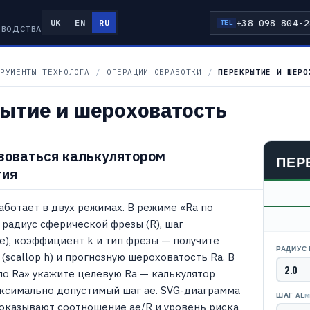
+38 098 804-2
UK
EN
RU
TEL
ЗВОДСТВА
РУМЕНТЫ ТЕХНОЛОГА
/
ОПЕРАЦИИ ОБРАБОТКИ
/
ПЕРЕКРЫТИЕ И ШЕРО
ытие и шероховатость
зоваться калькулятором
ПЕР
тия
аботает в двух режимах. В режиме «Ra по
 радиус сферической фрезы (R), шаг
e), коэффициент k и тип фрезы — получите
РАДИУС 
(scallop h) и прогнозную шероховатость Ra. В
о Ra» укажите целевую Ra — калькулятор
ксимально допустимый шаг ae. SVG-диаграмма
м
ШАГ AE
оказывают соотношение ae/R и уровень риска