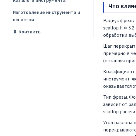
Каталоги инструмента
Что влия
Изготовление инструмента и
оснастки
Радиус фрезы 
scallop h ≈ 5.
📱 Контакты
обработки выб
Шаг перекрыти
примерно в че
(оставляя при
Коэффициент k
инструмент, ж
оказывается х
Тип фрезы. Фо
зависит от ра
scallop рассч
Угол наклона 
перекрываются