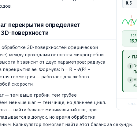
одов.
h
аг перекрытия определяет
ae
 3D-поверхности
SCA
15.
 обработке 3D-поверхностей сферической
nose) между проходами остаются микрогребни
✓ П
 высота h зависит от двух параметров: радиуса
Г
1
 перекрытия ae. Формула: h = R − √(R² −
П
чистая геометрия — работает для любого
Мо
2
юбой скорости.
б
г — тем выше гребни, тем грубее
Чем меньше шаг — тем чище, но длиннее цикл.
REZEC
ога — найти баланс: минимальный шаг, при
ладывается в допуск, но время обработки
мным. Калькулятор помогает найти этот баланс за секунды.