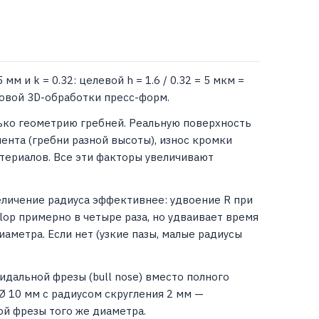
м и k = 0.32: целевой h = 1.6 / 0.32 = 5 мкм =
стовой 3D-обработки пресс-форм.
ько геометрию гребней. Реальную поверхность
ента (гребни разной высоты), износ кромки
атериалов. Все эти факторы увеличивают
личение радиуса эффективнее: удвоение R при
lop примерно в четыре раза, но удваивает время
аметра. Если нет (узкие пазы, малые радиусы
дальной фрезы (bull nose) вместо полного
а Ø 10 мм с радиусом скругления 2 мм —
ой фрезы того же диаметра.