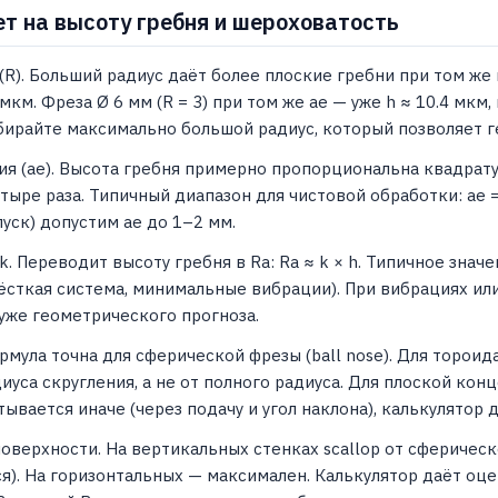
ет на высоту гребня и шероховатость
(R). Больший радиус даёт более плоские гребни при том же ша
2 мкм. Фреза Ø 6 мм (R = 3) при том же ae — уже h ≈ 10.4 мкм
ирайте максимально большой радиус, который позволяет г
я (ae). Высота гребня примерно пропорциональна квадрату
тыре раза. Типичный диапазон для чистовой обработки: ae = 
пуск) допустим ae до 1–2 мм.
. Переводит высоту гребня в Ra: Ra ≈ k × h. Типичное знач
ёсткая система, минимальные вибрации). При вибрациях или 
уже геометрического прогноза.
рмула точна для сферической фрезы (ball nose). Для тороида
диуса скругления, а не от полного радиуса. Для плоской ко
итывается иначе (через подачу и угол наклона), калькулятор
поверхности. На вертикальных стенках scallop от сфериче
). На горизонтальных — максимален. Калькулятор даёт оце