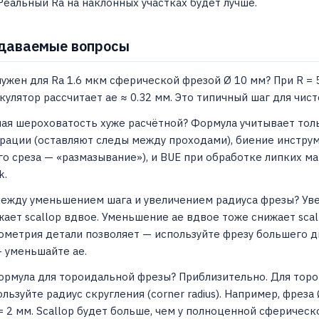
Реальный Ra на наклонных участках будет лучше.
даваемые вопросы
ужен для Ra 1.6 мкм сферической фрезой Ø 10 мм? При R = 5 м
ькулятор рассчитает ae ≈ 0.32 мм. Это типичный шаг для чи
ая шероховатость хуже расчётной? Формула учитывает тол
рации (оставляют следы между проходами), биение инструм
го среза — «размазывание»), и BUE при обработке липких м
k.
ежду уменьшением шага и увеличением радиуса фрезы? Уве
жает scallop вдвое. Уменьшение ae вдвое тоже снижает scal
еометрия детали позволяет — используйте фрезу большего ди
 уменьшайте ae.
ормула для тороидальной фрезы? Приблизительно. Для торои
ользуйте радиус скругления (corner radius). Например, фрез
= 2 мм. Scallop будет больше, чем у полноценной сферическ