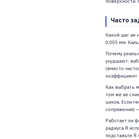
поверхности. 
Часто за
Какой шаг ae н
0.005 мм. Кал
Почему реальн
ухудшают: виб
(вместо чисто
коэффициент 
Как выбрать м
том же ae сни
цикла. Если г
сопряжения) —
Работает ли ф
радиуса R исп
подставьте R 