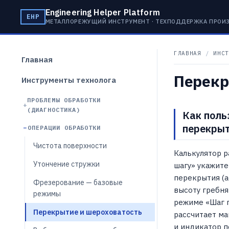
Engineering Helper Platform
EHP
МЕТАЛЛОРЕЖУЩИЙ ИНСТРУМЕНТ · ТЕХПОДДЕРЖКА ПРОИ
ГЛАВНАЯ
/
ИНСТ
Главная
Перекр
Инструменты технолога
ПРОБЛЕМЫ ОБРАБОТКИ
(ДИАГНОСТИКА)
Как поль
перекры
ОПЕРАЦИИ ОБРАБОТКИ
Чистота поверхности
Калькулятор р
Утончение стружки
шагу» укажите
перекрытия (a
Фрезерование — базовые
высоту гребня 
режимы
режиме «Шаг п
Перекрытие и шероховатость
рассчитает ма
и индикатор п