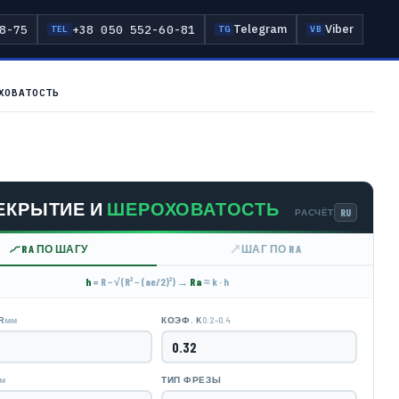
Telegram
Viber
8-75
+38 050 552-60-81
TEL
TG
VB
ХОВАТОСТЬ
ЕКРЫТИЕ И
ШЕРОХОВАТОСТЬ
РАСЧЁТ
RA ПО ШАГУ
ШАГ ПО RA
h
= R − √(R² − (ae/2)²) →
Ra
≈ k · h
мм
0.2–0.4
R
КОЭФ. K
м
ТИП ФРЕЗЫ