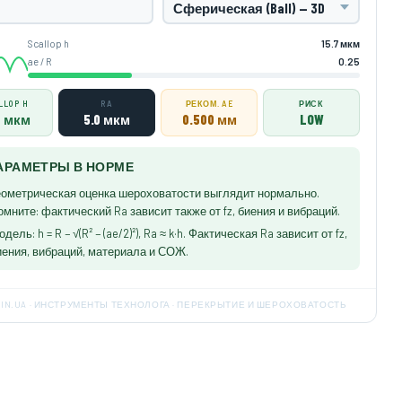
Scallop h
15.7 мкм
ae / R
0.25
LLOP H
RA
РЕКОМ. AE
РИСК
7 мкм
5.0 мкм
0.500 мм
LOW
АРАМЕТРЫ В НОРМЕ
еометрическая оценка шероховатости выглядит нормально.
омните: фактический Ra зависит также от fz, биения и вибраций.
дель: h = R − √(R² − (ae/2)²), Ra ≈ k·h. Фактическая Ra зависит от fz,
иения, вибраций, материала и СОЖ.
.IN.UA · ИНСТРУМЕНТЫ ТЕХНОЛОГА · ПЕРЕКРЫТИЕ И ШЕРОХОВАТОСТЬ