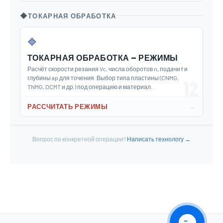
🔶
ТОКАРНАЯ ОБРАБОТКА
🔷
ТОКАРНАЯ ОБРАБОТКА — РЕЖИМЫ
Расчёт скорости резания Vc, числа оборотов n, подачи f и
глубины ap для точения. Выбор типа пластины (CNMG,
12
TNMG, DCMT и др.) под операцию и материал.
→
РАССЧИТАТЬ РЕЖИМЫ
Вопрос по конкретной операции?
Написать технологу →