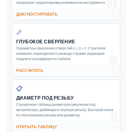
09
предлагает корректировку режимов или инструмента.
→
ДИАГНОСТИРОВАТЬ
📏
ГЛУБОКОЕ СВЕРЛЕНИЕ
Параметры сверления отверстий с L/D > 5. Стратегия
клевания, периодичность вывода стружки, коррекция
10
подачи и охлаждение по глубине.
→
РАССЧИТАТЬ
📋
ДИАМЕТР ПОД РЕЗЬБУ
Справочная таблица диаметров сверления под
метрическую, дюймовую и трубную резьбу. Быстрый поиск
11
по обозначению резьбы или диаметру.
→
ОТКРЫТЬ ТАБЛИЦУ