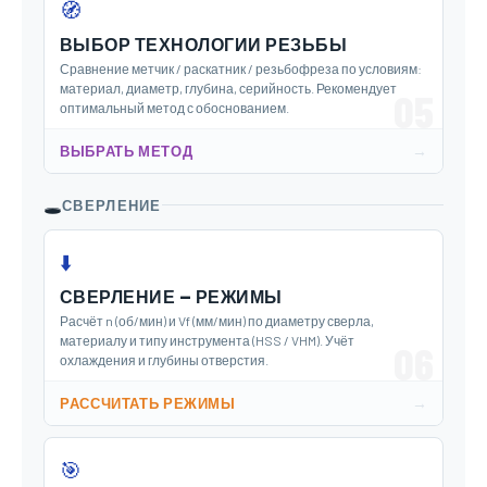
🧭
ВЫБОР ТЕХНОЛОГИИ РЕЗЬБЫ
Сравнение метчик / раскатник / резьбофреза по условиям:
материал, диаметр, глубина, серийность. Рекомендует
05
оптимальный метод с обоснованием.
→
ВЫБРАТЬ МЕТОД
🕳️
СВЕРЛЕНИЕ
⬇️
СВЕРЛЕНИЕ — РЕЖИМЫ
Расчёт n (об/мин) и Vf (мм/мин) по диаметру сверла,
материалу и типу инструмента (HSS / VHM). Учёт
06
охлаждения и глубины отверстия.
→
РАССЧИТАТЬ РЕЖИМЫ
🎯