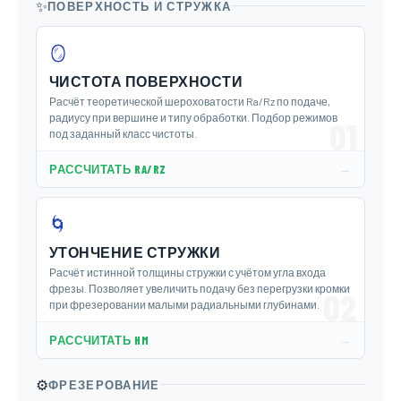
✨
ПОВЕРХНОСТЬ И СТРУЖКА
🪞
ЧИСТОТА ПОВЕРХНОСТИ
Расчёт теоретической шероховатости Ra/Rz по подаче,
радиусу при вершине и типу обработки. Подбор режимов
01
под заданный класс чистоты.
→
РАССЧИТАТЬ RA/RZ
🌀
УТОНЧЕНИЕ СТРУЖКИ
Расчёт истинной толщины стружки с учётом угла входа
фрезы. Позволяет увеличить подачу без перегрузки кромки
02
при фрезеровании малыми радиальными глубинами.
→
РАССЧИТАТЬ HM
⚙️
ФРЕЗЕРОВАНИЕ