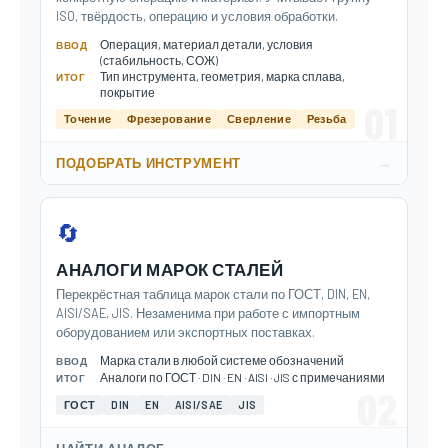
ISO, твёрдость, операцию и условия обработки.
Операция, материал детали, условия
ВВОД
(стабильность, СОЖ)
Тип инструмента, геометрия, марка сплава,
ИТОГ
покрытие
01
Точение
Фрезерование
Сверление
Резьба
→
ПОДОБРАТЬ ИНСТРУМЕНТ
🔄
АНАЛОГИ МАРОК СТАЛЕЙ
Перекрёстная таблица марок стали по ГОСТ, DIN, EN,
AISI/SAE, JIS. Незаменима при работе с импортным
оборудованием или экспортных поставках.
Марка стали в любой системе обозначений
ВВОД
Аналоги по ГОСТ · DIN · EN · AISI · JIS с примечаниями
ИТОГ
02
ГОСТ
DIN
EN
AISI/SAE
JIS