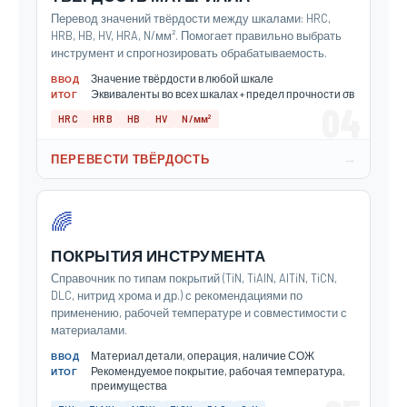
Перевод значений твёрдости между шкалами: HRC,
HRB, HB, HV, HRA, N/мм². Помогает правильно выбрать
инструмент и спрогнозировать обрабатываемость.
Значение твёрдости в любой шкале
ВВОД
Эквиваленты во всех шкалах + предел прочности σв
ИТОГ
04
HRC
HRB
HB
HV
N/мм²
→
ПЕРЕВЕСТИ ТВЁРДОСТЬ
🌈
ПОКРЫТИЯ ИНСТРУМЕНТА
Справочник по типам покрытий (TiN, TiAlN, AlTiN, TiCN,
DLC, нитрид хрома и др.) с рекомендациями по
применению, рабочей температуре и совместимости с
материалами.
Материал детали, операция, наличие СОЖ
ВВОД
Рекомендуемое покрытие, рабочая температура,
ИТОГ
преимущества