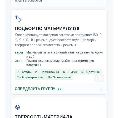
→
НАЙТИ АНАЛОГ
🏷️
ПОДБОР ПО МАТЕРИАЛУ ISO
Классифицирует материал заготовки по группам ISO (P,
M, K, N, S, H) и рекомендует соответствующие марки
твёрдого сплава, геометрию и режимы.
Марка или тип материала (сталь, нержавейка, чугун
ВВОД
и др.)
Группа ISO, рекомендуемый сплав, геометрия
ИТОГ
пластины
P — Сталь
M — Нержавейка
K — Чугун
N — Цветные
03
S — Жаропрочные
H — Закалённые
→
ОПРЕДЕЛИТЬ ГРУППУ ISO
💎
ТВЁРДОСТЬ МАТЕРИАЛА