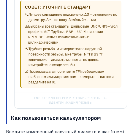
СОВЕТ: УТОЧНИТЕ СТАНДАРТ
🔍
Лучшее совпадение подсвечено. ΔØ — отклонение по
диаметру, ΔP — по шагу. Зелёный ≤0.1 мм.
⚠️
Выбраны все стандарты. Дюймовые (UNC/UNF) — угол
профиля 60°. Трубные BSP — 55°. Конические
NPT/BSPT нельзя взаимозаменять с
цилиндрическими.
🔧
Трубная резьба: Ø измеряется по наружной
поверхности резьбы, а не трубы. NPT и BSPT
конические — диаметр меняется по длине,
измеряйте на входе резьбы.
📐
Проверка шага: посчитайте TPI гребешковым
шаблоном или микрометром — замерьте 10 витков и
разделите на 10.
ENGINEERING HELPER PLATFORM · REZEC.IN.UA ·
ИДЕНТИФИКАЦИЯ РЕЗЬБЫ
Как пользоваться калькулятором
Введите измеренный наружный диаметр и шаг (в мм)