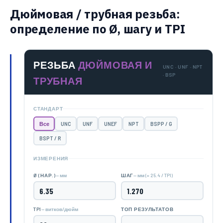
Дюймовая / трубная резьба:
определение по Ø, шагу и TPI
РЕЗЬБА
ДЮЙМОВАЯ И
UNC · UNF · NPT
· BSP
ТРУБНАЯ
СТАНДАРТ
Все
UNC
UNF
UNEF
NPT
BSPP / G
BSPT / R
ИЗМЕРЕНИЯ
— мм
— мм (= 25.4 / TPI)
Ø (НАР.)
ШАГ
— витков/дюйм
TPI
ТОП РЕЗУЛЬТАТОВ