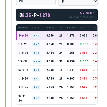
1/4-20 UNC
Ø
6.35
· P=
1.270
ΔØ=0.000 · ΔP=0.000
РЕЗЬБА
СИСТ.
Ø НОМ.
TPI
P НОМ.
ΔØ
ΔP
1/4-20
6.350
20
1.270
0.000
0.000
UNC
1/4-28
6.350
28
0.907
0.000
0.363
UNF
#12-24
5.486
24
1.058
0.864
0.212
UNC
1/4-32
6.350
32
0.794
0.000
0.476
UNEF
5/16-18
7.938
18
1.411
1.588
0.141
UNC
#12-28
5.486
28
0.907
0.864
0.363
UNF
#10-24
4.826
24
1.058
1.524
0.212
UNC
5/16-
7.938
24
1.058
1.588
0.212
UNF
24