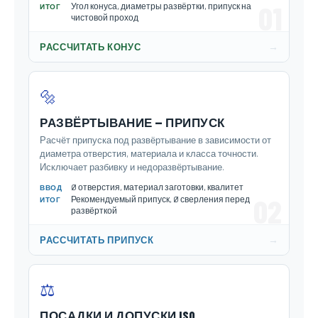
01
Угол конуса, диаметры развёртки, припуск на
ИТОГ
чистовой проход
→
РАССЧИТАТЬ КОНУС
🔩
РАЗВЁРТЫВАНИЕ — ПРИПУСК
Расчёт припуска под развёртывание в зависимости от
диаметра отверстия, материала и класса точности.
Исключает разбивку и недоразвёртывание.
Ø отверстия, материал заготовки, квалитет
ВВОД
02
Рекомендуемый припуск, Ø сверления перед
ИТОГ
развёрткой
→
РАССЧИТАТЬ ПРИПУСК
⚖️
ПОСАДКИ И ДОПУСКИ ISO