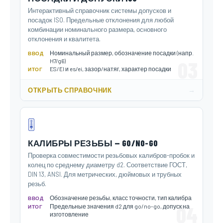
Интерактивный справочник системы допусков и
посадок ISO. Предельные отклонения для любой
комбинации номинального размера, основного
отклонения и квалитета.
Номинальный размер, обозначение посадки (напр.
ВВОД
03
H7/g6)
ES/EI и es/ei, зазор/натяг, характер посадки
ИТОГ
→
ОТКРЫТЬ СПРАВОЧНИК
🎚️
КАЛИБРЫ РЕЗЬБЫ — GO/NO-GO
Проверка совместимости резьбовых калибров-пробок и
колец по среднему диаметру d2. Соответствие ГОСТ,
DIN 13, ANSI. Для метрических, дюймовых и трубных
резьб.
Обозначение резьбы, класс точности, тип калибра
ВВОД
04
Предельные значения d2 для go/no-go, допуск на
ИТОГ
изготовление