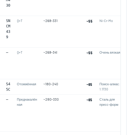
M4
30
SN
Q+T
~269–331
~55
Ni-Cr-Mo
CM
43
9
—
Q+T
~269–341
~55
Очень вязкая
S4
Отожжённая
~180–240
~65
Поиск-алиас:
1.1730
5C
—
Преднакалён
~280–330
~65
Сталь для
ная
пресс-форм