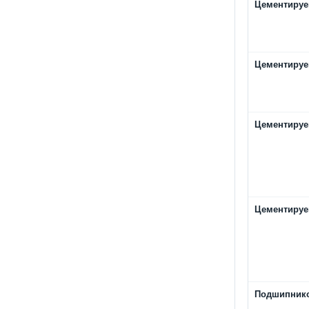
Цементируе
Цементируе
Цементируе
Цементируе
Подшипнико