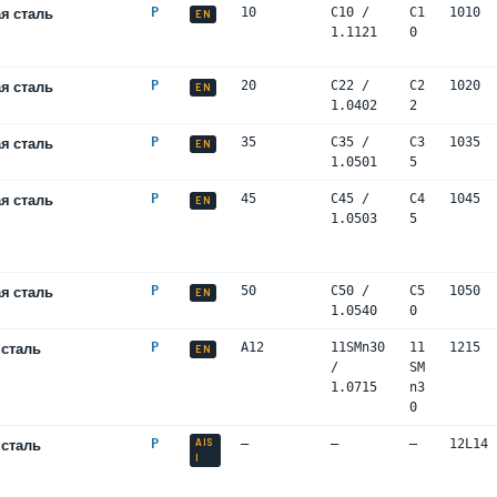
я сталь
P
10
C10 /
C1
1010
EN
1.1121
0
я сталь
P
20
C22 /
C2
1020
EN
1.0402
2
я сталь
P
35
C35 /
C3
1035
EN
1.0501
5
я сталь
P
45
C45 /
C4
1045
EN
1.0503
5
я сталь
P
50
C50 /
C5
1050
EN
1.0540
0
 сталь
P
А12
11SMn30
11
1215
EN
/
SM
1.0715
n3
0
 сталь
P
AIS
—
—
—
12L14
I