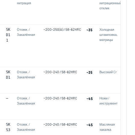
нитрация
нитрационный
отклик
SK
Отожж. /
~200–250(A) / 58–62HRC
~35
Холодная
Закалённая
штамповка,
D1
матрицы
1
SK
Отожж. /
~200–240 / 58–62HRC
~35
Высокий Cr
Закалённая
D1
—
Отожж. /
~200–240 / 58–62HRC
~45
Ножи /
Закалённая
инструмент
SK
Отожж. /
~200–240 / 58–62HRC
~45
Масляная
Закалённая
закалка
S3