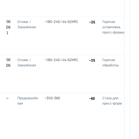
SK
Отожж. /
~190–240 / 44–52HRC
~35
Горячая
Закалённая
штамповка,
D6
пресс-формы
1
SK
Отожж. /
~190–240 / 44–52HRC
~35
Горячая
Закалённая
обработка
D6
—
Преднакалён
~300–360
~60
Сталь для
ная
пресс-форм