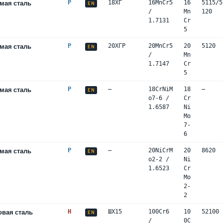
мая сталь
P
18ХГ
16MnCr5
16
5115/5
EN
/
Mn
120
1.7131
Cr
5
мая сталь
P
20ХГР
20MnCr5
20
5120
EN
/
Mn
1.7147
Cr
5
мая сталь
P
—
18CrNiM
18
—
EN
o7-6 /
Cr
1.6587
Ni
Mo
7-
6
мая сталь
P
—
20NiCrM
20
8620
EN
o2-2 /
Ni
1.6523
Cr
Mo
2-
2
вая сталь
H
ШХ15
100Cr6
10
52100
EN
/
0C