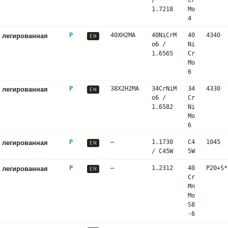
/
Cr
1.7218
Mo
4
 легированная
P
40ХН2МА
40NiCrM
40
4340
EN
o6 /
Ni
1.6565
Cr
Mo
6
 легированная
P
38Х2Н2МА
34CrNiM
34
4330
EN
o6 /
Cr
1.6582
Ni
Mo
6
 легированная
P
—
1.1730
C4
1045
EN
/ C45W
5W
 легированная
P
—
1.2312
40
P20+S*
EN
Cr
Mn
Mo
S8
-6