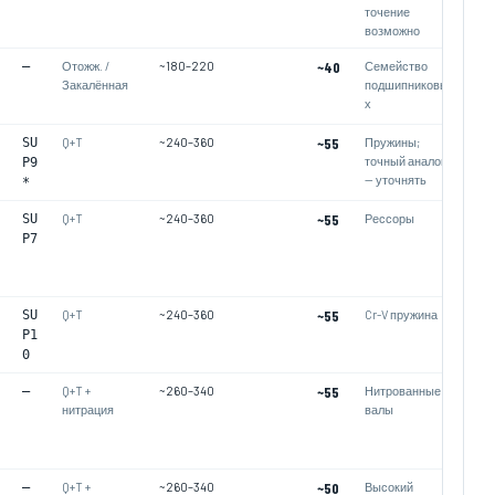
точение
возможно
—
Отожж. /
~180–220
~40
Семейство
Закалённая
подшипниковы
х
SU
Q+T
~240–360
~55
Пружины;
точный аналог
P9
— уточнять
*
SU
Q+T
~240–360
~55
Рессоры
P7
SU
Q+T
~240–360
~55
Cr-V пружина
P1
0
—
Q+T +
~260–340
~55
Нитрованные
нитрация
валы
—
Q+T +
~260–340
~50
Высокий