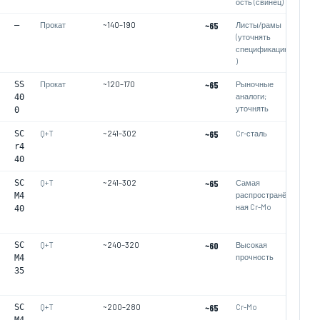
ость (свинец)
—
Прокат
~140–190
~65
Листы/рамы
(уточнять
спецификацию
)
SS
Прокат
~120–170
~65
Рыночные
аналоги;
40
уточнять
0
SC
Q+T
~241–302
~65
Cr-сталь
r4
40
SC
Q+T
~241–302
~65
Самая
распространён
M4
ная Cr-Mo
40
SC
Q+T
~240–320
~60
Высокая
прочность
M4
35
SC
Q+T
~200–280
~65
Cr-Mo