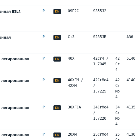
онная HSLA
P
09Г2С
S355J2
—
—
EN
онная
P
Ст3
S235JR
—
A36
EN
 легированная
P
40Х
42Cr4 /
42
5140
EN
1.7045
Cr
4
 легированная
P
40ХГМ /
42CrMo4
42
4140
EN
42ХМ
/
Cr
1.7225
Mo
4
 легированная
P
30ХГСА
34CrMo4
34
4135
EN
/
Cr
1.7220
Mo
4
 легированная
P
20ХМ
25CrMo4
25
4130
EN