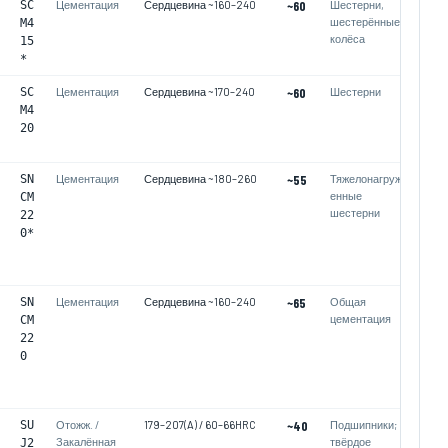
SC
Цементация
Сердцевина ~160–240
~60
Шестерни,
шестерённые
M4
колёса
15
*
SC
Цементация
Сердцевина ~170–240
~60
Шестерни
M4
20
SN
Цементация
Сердцевина ~180–260
~55
Тяжелонагруж
енные
CM
шестерни
22
0*
SN
Цементация
Сердцевина ~160–240
~65
Общая
цементация
CM
22
0
SU
Отожж. /
179–207(A) / 60–66HRC
~40
Подшипники;
Закалённая
твёрдое
J2