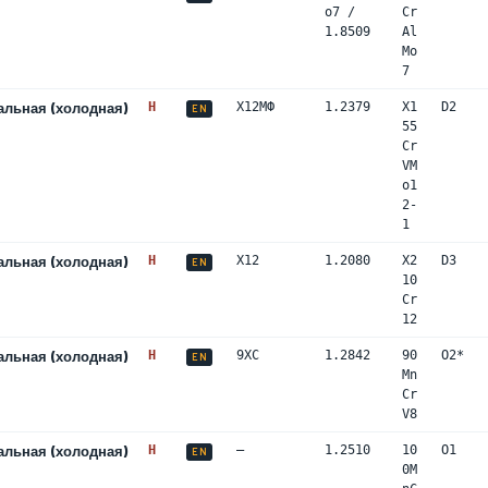
o7 /
Cr
1.8509
Al
Mo
7
альная (холодная)
H
Х12МФ
1.2379
X1
D2
EN
55
Cr
VM
o1
2-
1
альная (холодная)
H
Х12
1.2080
X2
D3
EN
10
Cr
12
альная (холодная)
H
9ХС
1.2842
90
O2*
EN
Mn
Cr
V8
альная (холодная)
H
—
1.2510
10
O1
EN
0M