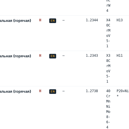
nC
rW
4
альная (горячая)
H
—
1.2344
X4
H13
EN
0C
rM
oV
5-
1
альная (горячая)
H
—
1.2343
X3
H11
EN
8C
rM
oV
5-
1
альная (горячая)
H
—
1.2738
40
P20+Ni
EN
Cr
*
Mn
Ni
Mo
8-
6-
4