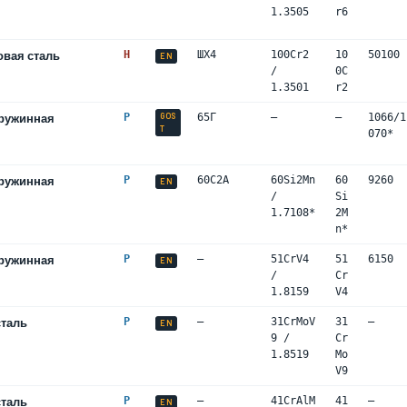
1.3505
r6
вая сталь
H
ШХ4
100Cr2
10
50100
EN
/
0C
1.3501
r2
ружинная
P
GOS
65Г
—
—
1066/1
T
070*
ружинная
P
60С2А
60Si2Mn
60
9260
EN
/
Si
1.7108*
2M
n*
ружинная
P
—
51CrV4
51
6150
EN
/
Cr
1.8159
V4
сталь
P
—
31CrMoV
31
—
EN
9 /
Cr
1.8519
Mo
V9
сталь
P
—
41CrAlM
41
—
EN