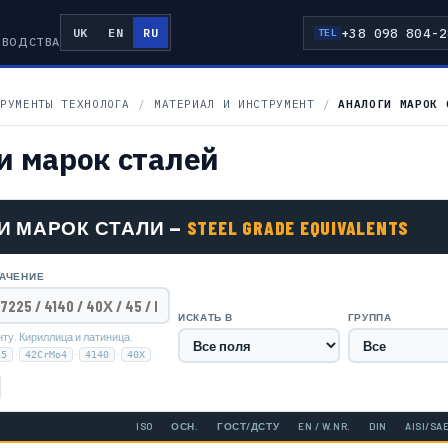
+38 098 804-2
UK
EN
RU
TEL
ЗВОДСТВА
РУМЕНТЫ ТЕХНОЛОГА
/
МАТЕРИАЛ И ИНСТРУМЕНТ
/
АНАЛОГИ МАРОК 
и марок сталей
И МАРОК СТАЛИ —
STEEL GRADE EQUIVALENTS
НАЧЕНИЕ
ИСКАТЬ В
ГРУППА
ту. Кириллица и латиница.
·
·
·
25
42CrMo4
4140
40Х
ISO
ОСН.
ГОСТ/ДСТУ
EN / W.NR.
DIN
AISI/SA