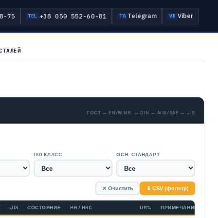
Telegram
Viber
8-75
+38 050 552-60-81
TEL
TG
VB
СТАЛЕЙ
ГОСТ ↔ EN/W.NR. ↔ DIN ↔ AISI/SAE ↔ JIS
ISO КЛАСС
ОСН. СТАНДАРТ
✕ Очистить
⬇ CSV (фильтр)
E
JIS
СОСТОЯНИЕ
HB / HRC
UM%
ПРИМЕЧАНИЕ