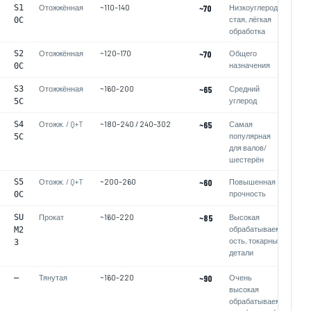
S1
Отожжённая
~110–140
~70
Низкоуглероди
стая, лёгкая
0C
обработка
S2
Отожжённая
~120–170
~70
Общего
назначения
0C
S3
Отожжённая
~160–200
~65
Средний
углерод
5C
S4
Отожж. / Q+T
~180–240 / 240–302
~65
Самая
популярная
5C
для валов/
шестерён
S5
Отожж. / Q+T
~200–260
~60
Повышенная
прочность
0C
SU
Прокат
~160–220
~85
Высокая
обрабатываем
M2
ость, токарные
3
детали
—
Тянутая
~160–220
~90
Очень
высокая
обрабатываем