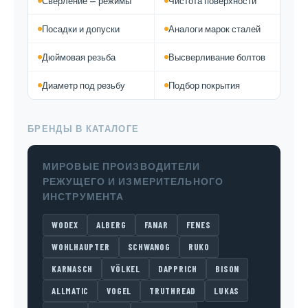
Сверление — режимы
Чистота поверхности
Посадки и допуски
Аналоги марок сталей
Дюймовая резьба
Высверливание болтов
Диаметр под резьбу
Подбор покрытия
БРЕНДЫ В КАТАЛОГЕ
МИРОВЫЕ ПРОИЗВОДИТЕЛИ
РЕЖУЩЕГО И ИЗМЕРИТЕЛЬНОГО
ИНСТРУМЕНТА
WODEX
ALBERG
FANAR
FENES
WOHLHAUPTER
SCHWANOG
RUKO
KARNASCH
VÖLKEL
DAPPRICH
BISON
ALLMATIC
VOGEL
TRUTHREAD
LUKAS